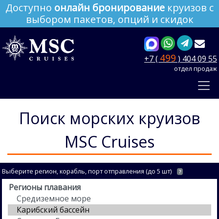
Доступно
онлайн бронирование
круизов с
выбором пакетов, опций и скидок
499
+7 (
) 404 09 55
отдел продаж
Поиск морских круизов
MSC Cruises
Выберите регион, корабль, порт отправления (до 5 шт)
?