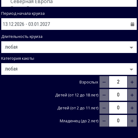
Период начала круиза
Длительность круиза
Категория каюты
−
+
Взрослых
−
+
Детей (от 12 до 18 лет)
−
+
Детей (от 2 до 11 лет)
−
+
Младенец (до 2 лет)