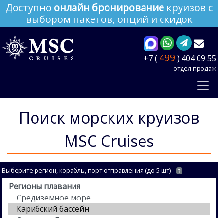
Доступно
онлайн бронирование
круизов с
выбором пакетов, опций и скидок
499
+7 (
) 404 09 55
отдел продаж
Поиск морских круизов
MSC Cruises
Выберите регион, корабль, порт отправления (до 5 шт)
?