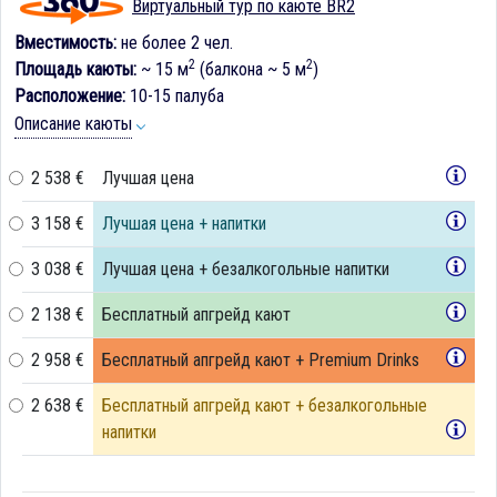
Виртуальный тур по каюте BR2
Вместимость:
не более 2 чел.
2
2
Площадь каюты:
~ 15 м
(балкона ~ 5 м
)
Расположение:
10-15 палуба
Описание каюты
2 538 €
Лучшая цена
3 158 €
Лучшая цена + напитки
3 038 €
Лучшая цена + безалкогольные напитки
2 138 €
Бесплатный апгрейд кают
2 958 €
Бесплатный апгрейд кают + Premium Drinks
2 638 €
Бесплатный апгрейд кают + безалкогольные
напитки