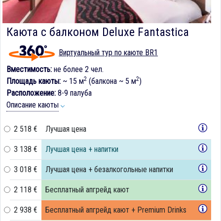
Каюта с балконом Deluxe Fantastica
Виртуальный тур по каюте BR1
Вместимость:
не более 2 чел.
2
2
Площадь каюты:
~ 15 м
(балкона ~ 5 м
)
Расположение:
8-9 палуба
Описание каюты
2 518 €
Лучшая цена
3 138 €
Лучшая цена + напитки
3 018 €
Лучшая цена + безалкогольные напитки
2 118 €
Бесплатный апгрейд кают
2 938 €
Бесплатный апгрейд кают + Premium Drinks