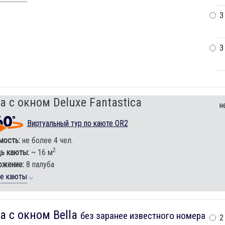
3
3
а с окном Deluxe Fantastica
н
Виртуальный тур по каюте OR2
мость:
не более 4 чел.
2
ь каюты:
~ 16 м
ожение:
8 палуба
ие каюты
а с окном Bella
без заранее известного номера
2