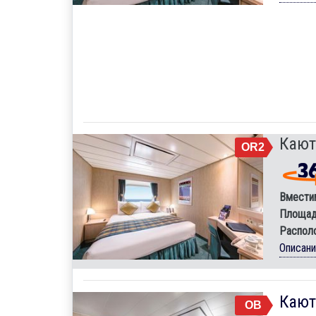
Кают
OR2
Вмести
Площад
Распол
Описан
Кают
OB