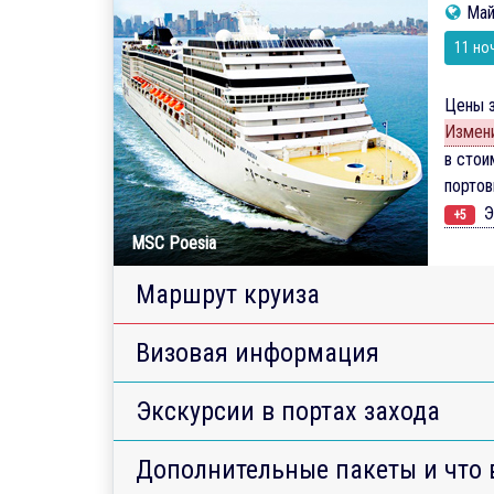
Май
11 но
Цены з
Измени
в стои
порто
Э
+5
MSC Poesia
Маршрут круиза
Визовая информация
Экскурсии в портах захода
Дополнительные пакеты и что 