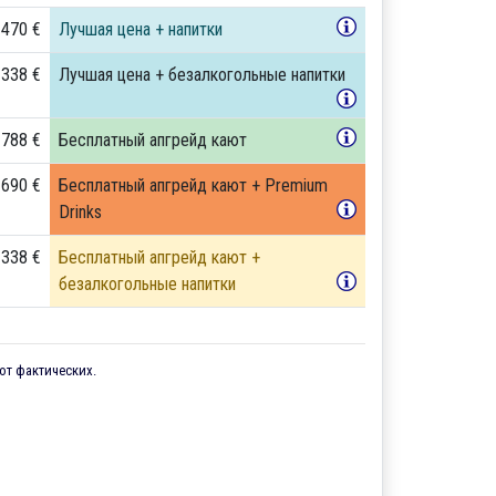
 470 €
Лучшая цена + напитки
 338 €
Лучшая цена + безалкогольные напитки
 788 €
Бесплатный апгрейд кают
 690 €
Бесплатный апгрейд кают + Premium
Drinks
 338 €
Бесплатный апгрейд кают +
безалкогольные напитки
от фактических.