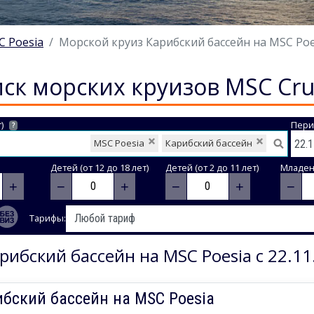
C Poesia
Морской круиз Карибский бассейн на MSC Poesi
ск морских круизов MSC Cru
)
Пери
?
MSC Poesia
Карибский бассейн
Детей (от 12 до 18 лет)
Детей (от 2 до 11 лет)
Младене
+
−
+
−
+
−
Тарифы:
рибский бассейн на MSC Poesia с 22.11
бский бассейн на MSC Poesia