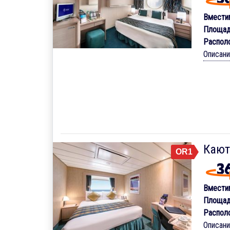
Вмести
Площад
Распол
Описан
Кают
OR1
Вмести
Площад
Распол
Описан