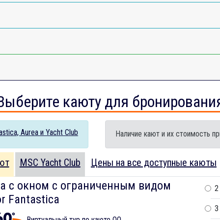
Выберите каюту для бронировани
tica, Aurea и Yacht Club
Наличие кают и их стоимость пр
ют
MSC Yacht Club
Цены на все доступные каюты
а с окном с ограниченным видом
2
r Fantastica
3
Виртуальный тур по каюте OO