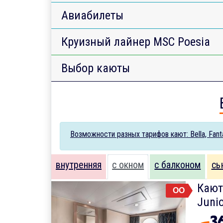
Авиабилеты
Круизный лайнер MSC Poesia
Выбор каюты
Возможности разных тарифов кают: Bella, Fantas
внутренняя
с окном
с балконом
сь
Кают
OO
Junio