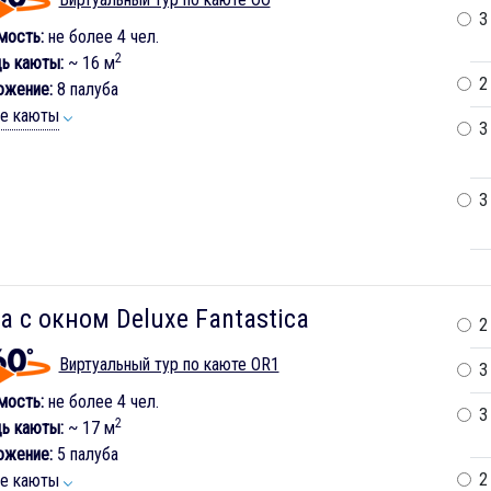
3
мость:
не более 4 чел.
2
ь каюты:
~ 16 м
2
ожение:
8 палуба
ие каюты
3
3
а с окном Deluxe Fantastica
2
Виртуальный тур по каюте OR1
3
мость:
не более 4 чел.
3
2
ь каюты:
~ 17 м
ожение:
5 палуба
2
ие каюты