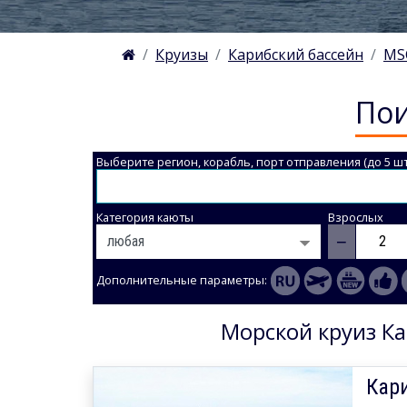
Круизы
Карибский бассейн
MS
Пои
Выберите регион, корабль, порт отправления (до 5 шт
Категория каюты
Взрослых
−
Дополнительные параметры:
Морской круиз Ка
Кари