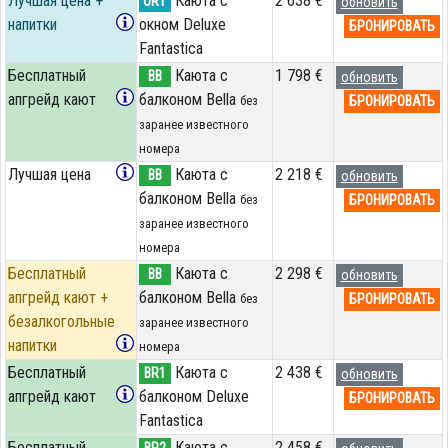
Лучшая цена +
Каюта с
2 638 €
OR1
обновить
напитки
окном Deluxe
БРОНИРОВАТЬ
Fantastica
Бесплатный
Каюта с
1 798 €
BB
обновить
апгрейд кают
балконом Bella
БРОНИРОВАТЬ
без
заранее известного
номера
Лучшая цена
Каюта с
2 218 €
BB
обновить
балконом Bella
БРОНИРОВАТЬ
без
заранее известного
номера
Бесплатный
Каюта с
2 298 €
BB
обновить
апгрейд кают +
балконом Bella
БРОНИРОВАТЬ
без
безалкогольные
заранее известного
напитки
номера
Бесплатный
Каюта с
2 438 €
BR1
обновить
апгрейд кают
балконом Deluxe
БРОНИРОВАТЬ
Fantastica
Бесплатный
Каюта с
2 458 €