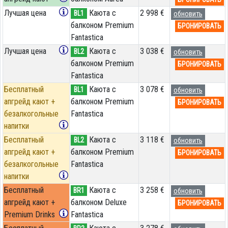
Лучшая цена
Каюта с
2 998 €
BL1
обновить
балконом Premium
БРОНИРОВАТЬ
Fantastica
Лучшая цена
Каюта с
3 038 €
BL2
обновить
балконом Premium
БРОНИРОВАТЬ
Fantastica
Бесплатный
Каюта с
3 078 €
BL1
обновить
апгрейд кают +
балконом Premium
БРОНИРОВАТЬ
безалкогольные
Fantastica
напитки
Бесплатный
Каюта с
3 118 €
BL2
обновить
апгрейд кают +
балконом Premium
БРОНИРОВАТЬ
безалкогольные
Fantastica
напитки
Бесплатный
Каюта с
3 258 €
BR1
обновить
апгрейд кают +
балконом Deluxe
БРОНИРОВАТЬ
Premium Drinks
Fantastica