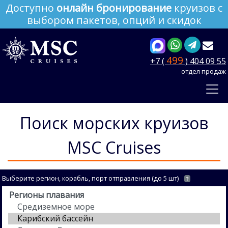
Доступно
онлайн бронирование
круизов с
выбором пакетов, опций и скидок
499
+7 (
) 404 09 55
отдел продаж
Поиск морских круизов
MSC Cruises
Выберите регион, корабль, порт отправления (до 5 шт)
?