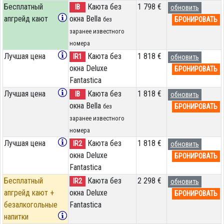
Бесплатный
Каюта без
1 798 €
IB
обновить
апгрейд кают
окна Bella
БРОНИРОВАТЬ
без
заранее известного
номера
Лучшая цена
Каюта без
1 818 €
IR1
обновить
окна Deluxe
БРОНИРОВАТЬ
Fantastica
Лучшая цена
Каюта без
1 818 €
IB
обновить
окна Bella
БРОНИРОВАТЬ
без
заранее известного
номера
Лучшая цена
Каюта без
1 818 €
IR2
обновить
окна Deluxe
БРОНИРОВАТЬ
Fantastica
Бесплатный
Каюта без
2 298 €
IR2
обновить
апгрейд кают +
окна Deluxe
БРОНИРОВАТЬ
безалкогольные
Fantastica
напитки