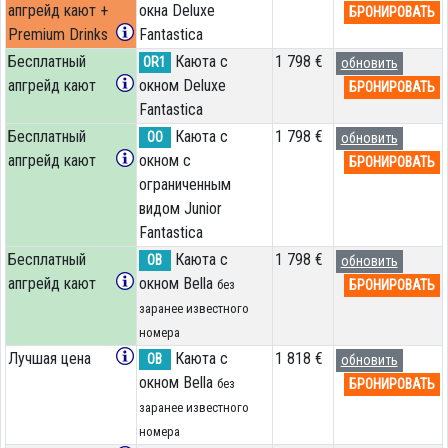
апгрейд кают +
окна Deluxe
БРОНИРОВАТЬ
Premium Drinks
Fantastica
Бесплатный
Каюта с
1 798 €
OR1
обновить
апгрейд кают
окном Deluxe
БРОНИРОВАТЬ
Fantastica
Бесплатный
Каюта с
1 798 €
OO
обновить
апгрейд кают
окном с
БРОНИРОВАТЬ
ограниченным
видом Junior
Fantastica
Бесплатный
Каюта с
1 798 €
OB
обновить
апгрейд кают
окном Bella
БРОНИРОВАТЬ
без
заранее известного
номера
Лучшая цена
Каюта с
1 818 €
OB
обновить
окном Bella
БРОНИРОВАТЬ
без
заранее известного
номера