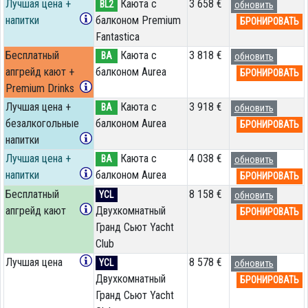
Лучшая цена +
Каюта с
3 658 €
BL2
обновить
напитки
балконом Premium
БРОНИРОВАТЬ
Fantastica
Бесплатный
Каюта с
3 818 €
BA
обновить
апгрейд кают +
балконом Aurea
БРОНИРОВАТЬ
Premium Drinks
Лучшая цена +
Каюта с
3 918 €
BA
обновить
безалкогольные
балконом Aurea
БРОНИРОВАТЬ
напитки
Лучшая цена +
Каюта с
4 038 €
BA
обновить
напитки
балконом Aurea
БРОНИРОВАТЬ
Бесплатный
8 158 €
YCL
обновить
апгрейд кают
Двухкомнатный
БРОНИРОВАТЬ
Гранд Сьют Yacht
Club
Лучшая цена
8 578 €
YCL
обновить
Двухкомнатный
БРОНИРОВАТЬ
Гранд Сьют Yacht