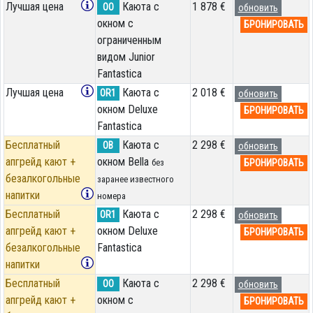
Лучшая цена
Каюта с
1 878 €
OO
обновить
окном с
БРОНИРОВАТЬ
ограниченным
видом Junior
Fantastica
Лучшая цена
Каюта с
2 018 €
OR1
обновить
окном Deluxe
БРОНИРОВАТЬ
Fantastica
Бесплатный
Каюта с
2 298 €
OB
обновить
апгрейд кают +
окном Bella
БРОНИРОВАТЬ
без
безалкогольные
заранее известного
напитки
номера
Бесплатный
Каюта с
2 298 €
OR1
обновить
апгрейд кают +
окном Deluxe
БРОНИРОВАТЬ
безалкогольные
Fantastica
напитки
Бесплатный
Каюта с
2 298 €
OO
обновить
апгрейд кают +
окном с
БРОНИРОВАТЬ