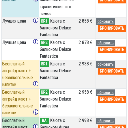
заранее известного
номера
Лучшая цена
Каюта с
2 858 €
BR1
обновить
балконом Deluxe
БРОНИРОВАТЬ
Fantastica
Лучшая цена
Каюта с
2 878 €
BR2
обновить
балконом Deluxe
БРОНИРОВАТЬ
Fantastica
Бесплатный
Каюта с
2 938 €
BR1
обновить
апгрейд кают +
балконом Deluxe
БРОНИРОВАТЬ
безалкогольные
Fantastica
напитки
Бесплатный
Каюта с
2 958 €
BR2
обновить
апгрейд кают +
балконом Deluxe
БРОНИРОВАТЬ
безалкогольные
Fantastica
напитки
Бесплатный
Каюта с
2 998 €
BA
обновить
апгрейд кают
балконом Aurea
БРОНИРОВАТЬ