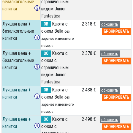
безалкогольные
ограниченным
напитки
видом Junior
Fantastica
Лучшая цена +
Каюта с
2 318 €
OB
обновить
безалкогольные
окном Bella
БРОНИРОВАТЬ
без
напитки
заранее известного
номера
Лучшая цена +
Каюта с
2 378 €
OO
обновить
безалкогольные
окном с
БРОНИРОВАТЬ
напитки
ограниченным
видом Junior
Fantastica
Лучшая цена +
Каюта с
2 438 €
OB
обновить
напитки
окном Bella
БРОНИРОВАТЬ
без
заранее известного
номера
Лучшая цена +
Каюта с
2 498 €
OO
обновить
напитки
окном с
БРОНИРОВАТЬ