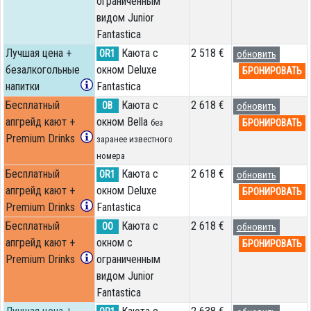
ограниченным
видом Junior
Fantastica
Лучшая цена +
Каюта с
2 518 €
OR1
обновить
безалкогольные
окном Deluxe
БРОНИРОВАТЬ
напитки
Fantastica
Бесплатный
Каюта с
2 618 €
OB
обновить
апгрейд кают +
окном Bella
БРОНИРОВАТЬ
без
Premium Drinks
заранее известного
номера
Бесплатный
Каюта с
2 618 €
OR1
обновить
апгрейд кают +
окном Deluxe
БРОНИРОВАТЬ
Premium Drinks
Fantastica
Бесплатный
Каюта с
2 618 €
OO
обновить
апгрейд кают +
окном с
БРОНИРОВАТЬ
Premium Drinks
ограниченным
видом Junior
Fantastica