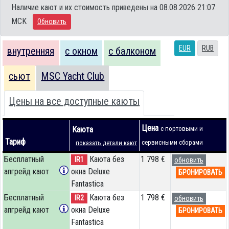
Наличие кают и их стоимость приведены на 08.08.2026 21:07
MCK
Обновить
EUR
RUB
внутренняя
с окном
с балконом
сьют
MSC Yacht Club
Цены на все доступные каюты
Цена
Каюта
с портовыми и
Тариф
сервисными сборами
показать детали кают
Бесплатный
Каюта без
1 798 €
IR1
обновить
апгрейд кают
окна Deluxe
БРОНИРОВАТЬ
Fantastica
Бесплатный
Каюта без
1 798 €
IR2
обновить
апгрейд кают
окна Deluxe
БРОНИРОВАТЬ
Fantastica