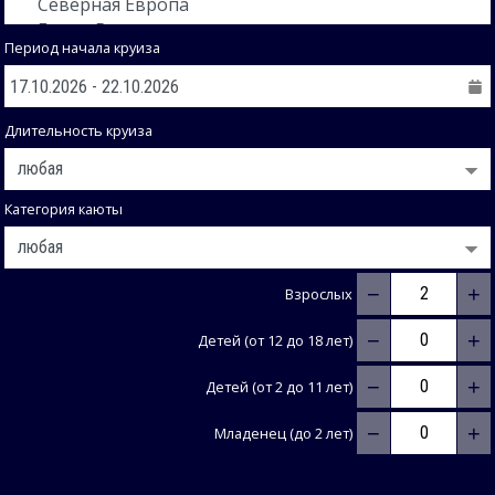
Период начала круиза
Длительность круиза
Категория каюты
−
+
Взрослых
−
+
Детей (от 12 до 18 лет)
−
+
Детей (от 2 до 11 лет)
−
+
Младенец (до 2 лет)