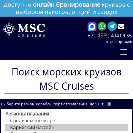
Доступно
онлайн бронирование
круизов с
выбором пакетов, опций и скидок
499
+7 (
) 404 09 55
отдел продаж
Поиск морских круизов
MSC Cruises
Выберите регион, корабль, порт отправления (до 5 шт)
?