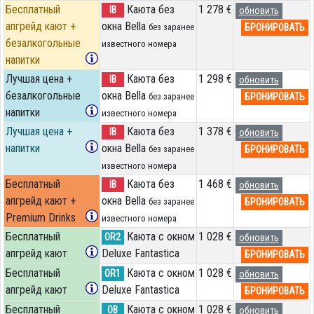
Бесплатный
Каюта без
1 278 €
IB
обновить
апгрейд кают +
окна Bella
БРОНИРОВАТЬ
без заранее
безалкогольные
известного номера
напитки
Лучшая цена +
Каюта без
1 298 €
IB
обновить
безалкогольные
окна Bella
БРОНИРОВАТЬ
без заранее
напитки
известного номера
Лучшая цена +
Каюта без
1 378 €
IB
обновить
напитки
окна Bella
БРОНИРОВАТЬ
без заранее
известного номера
Бесплатный
Каюта без
1 468 €
IB
обновить
апгрейд кают +
окна Bella
БРОНИРОВАТЬ
без заранее
Premium Drinks
известного номера
Бесплатный
Каюта с окном
1 028 €
OR2
обновить
апгрейд кают
Deluxe Fantastica
БРОНИРОВАТЬ
Бесплатный
Каюта с окном
1 028 €
OR1
обновить
апгрейд кают
Deluxe Fantastica
БРОНИРОВАТЬ
Бесплатный
Каюта с окном
1 028 €
OB
обновить