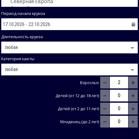
Период начала круиза
Длительность круиза
Категория каюты
−
+
Взрослых
−
+
Детей (от 12 до 18 лет)
−
+
Детей (от 2 до 11 лет)
−
+
Младенец (до 2 лет)