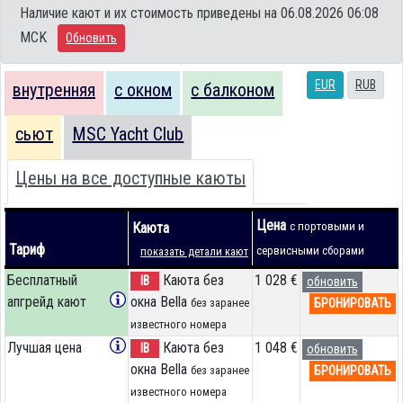
Наличие кают и их стоимость приведены на 06.08.2026 06:08
MCK
Обновить
EUR
RUB
внутренняя
с окном
с балконом
сьют
MSC Yacht Club
Цены на все доступные каюты
Цена
Каюта
с портовыми и
Тариф
сервисными сборами
показать детали кают
Бесплатный
Каюта без
1 028 €
IB
обновить
апгрейд кают
окна Bella
БРОНИРОВАТЬ
без заранее
известного номера
Лучшая цена
Каюта без
1 048 €
IB
обновить
окна Bella
БРОНИРОВАТЬ
без заранее
известного номера