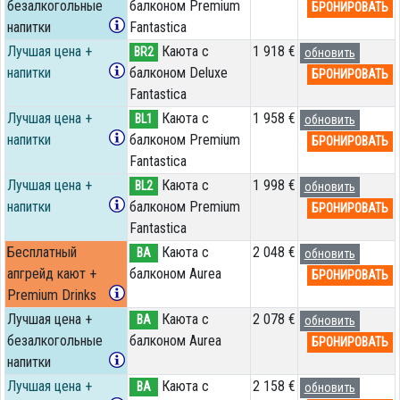
безалкогольные
балконом Premium
БРОНИРОВАТЬ
напитки
Fantastica
Лучшая цена +
Каюта с
1 918 €
BR2
обновить
напитки
балконом Deluxe
БРОНИРОВАТЬ
Fantastica
Лучшая цена +
Каюта с
1 958 €
BL1
обновить
напитки
балконом Premium
БРОНИРОВАТЬ
Fantastica
Лучшая цена +
Каюта с
1 998 €
BL2
обновить
напитки
балконом Premium
БРОНИРОВАТЬ
Fantastica
Бесплатный
Каюта с
2 048 €
BA
обновить
апгрейд кают +
балконом Aurea
БРОНИРОВАТЬ
Premium Drinks
Лучшая цена +
Каюта с
2 078 €
BA
обновить
безалкогольные
балконом Aurea
БРОНИРОВАТЬ
напитки
Лучшая цена +
Каюта с
2 158 €
BA
обновить