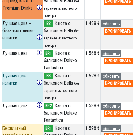
апгрейд кают +
балконом Bella
БРОНИРОВАТЬ
без
Premium Drinks
заранее известного
номера
Лучшая цена +
Каюта с
1 498 €
BB
обновить
безалкогольные
балконом Bella
БРОНИРОВАТЬ
без
напитки
заранее известного
номера
Лучшая цена
Каюта с
1 568 €
BR1
обновить
балконом Deluxe
БРОНИРОВАТЬ
Fantastica
Лучшая цена +
Каюта с
1 578 €
BB
обновить
напитки
балконом Bella
БРОНИРОВАТЬ
без
заранее известного
номера
Лучшая цена
Каюта с
1 588 €
BR2
обновить
балконом Deluxe
БРОНИРОВАТЬ
Fantastica
Бесплатный
Каюта с
1 598 €
BR1
обновить