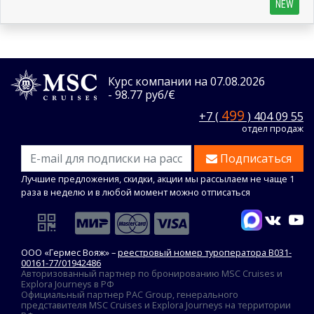
NEW
Курс компании на 07.08.2026
- 98.77 руб/€
499
+7 (
) 404 09 55
отдел продаж
Подписаться
Лучшие предложения, скидки, акции мы рассылаем не чаще 1
раза в неделю и в любой момент можно отписаться
ООО «Гермес Вояж» –
реестровый номер туроператора В031-
00161-77/01942486
Авторизованный партнер по бронированию MSC Cruises и
Explora Journeys в РФ
Официальный партнер PAC Group, генерального
представителя MSC Cruises и Explora Journeys на территории