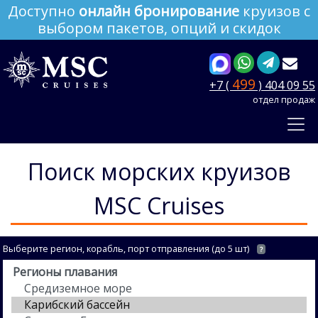
Доступно
онлайн бронирование
круизов с
выбором пакетов, опций и скидок
499
+7 (
) 404 09 55
отдел продаж
Поиск морских круизов
MSC Cruises
Выберите регион, корабль, порт отправления (до 5 шт)
?