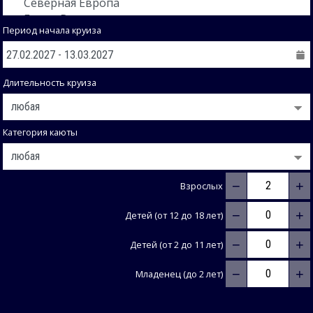
Период начала круиза
Длительность круиза
Категория каюты
−
+
Взрослых
−
+
Детей (от 12 до 18 лет)
−
+
Детей (от 2 до 11 лет)
−
+
Младенец (до 2 лет)