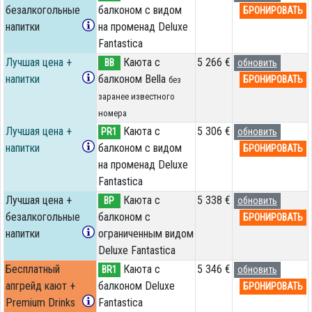
безалкогольные
балконом с видом
БРОНИРОВАТЬ
напитки
на променад Deluxe
Fantastica
Лучшая цена +
Каюта с
5 266 €
BB
обновить
напитки
балконом Bella
БРОНИРОВАТЬ
без
заранее известного
номера
Лучшая цена +
Каюта с
5 306 €
PR1
обновить
напитки
балконом с видом
БРОНИРОВАТЬ
на променад Deluxe
Fantastica
Лучшая цена +
Каюта с
5 338 €
BP
обновить
безалкогольные
балконом c
БРОНИРОВАТЬ
напитки
ограниченным видом
Deluxe Fantastica
Бесплатный
Каюта с
5 346 €
BR1
обновить
апгрейд кают +
балконом Deluxe
БРОНИРОВАТЬ
Premium Drinks
Fantastica