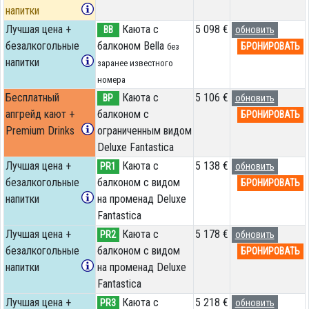
напитки
Лучшая цена +
Каюта с
5 098 €
BB
обновить
безалкогольные
балконом Bella
БРОНИРОВАТЬ
без
напитки
заранее известного
номера
Бесплатный
Каюта с
5 106 €
BP
обновить
апгрейд кают +
балконом c
БРОНИРОВАТЬ
Premium Drinks
ограниченным видом
Deluxe Fantastica
Лучшая цена +
Каюта с
5 138 €
PR1
обновить
безалкогольные
балконом с видом
БРОНИРОВАТЬ
напитки
на променад Deluxe
Fantastica
Лучшая цена +
Каюта с
5 178 €
PR2
обновить
безалкогольные
балконом с видом
БРОНИРОВАТЬ
напитки
на променад Deluxe
Fantastica
Лучшая цена +
Каюта с
5 218 €
PR3
обновить