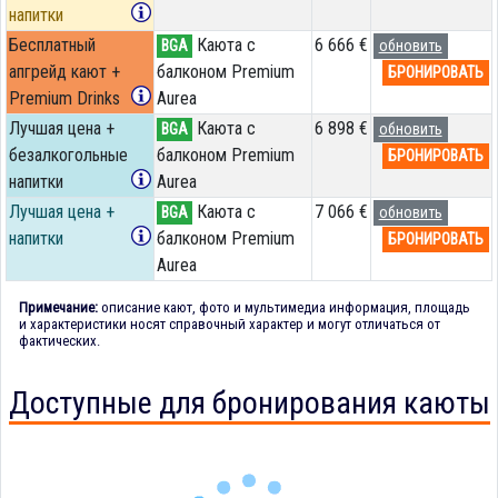
напитки
Бесплатный
Каюта с
6 666 €
BGA
обновить
апгрейд кают +
балконом Premium
БРОНИРОВАТЬ
Premium Drinks
Aurea
Лучшая цена +
Каюта с
6 898 €
BGA
обновить
безалкогольные
балконом Premium
БРОНИРОВАТЬ
напитки
Aurea
Лучшая цена +
Каюта с
7 066 €
BGA
обновить
напитки
балконом Premium
БРОНИРОВАТЬ
Aurea
Примечание:
описание кают, фото и мультимедиа информация, площадь
и характеристики носят справочный характер и могут отличаться от
фактических.
Доступные для бронирования каюты