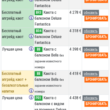
БРОНИРОВАТЬ
Fantastica
Бесплатный
Каюта с
4 278 €
BR3
обновить
апгрейд кают
балконом Deluxe
БРОНИРОВАТЬ
Fantastica
Бесплатный
Каюта с
4 318 €
BR4
обновить
апгрейд кают
балконом Deluxe
БРОНИРОВАТЬ
Fantastica
Лучшая цена
Каюта с
4 398 €
BB
обновить
балконом Bella
БРОНИРОВАТЬ
без
заранее известного
номера
Бесплатный
Каюта с
4 418 €
BB
обновить
апгрейд кают +
балконом Bella
БРОНИРОВАТЬ
без
безалкогольные
заранее известного
напитки
номера
Лучшая цена
Каюта с
4 438 €
PR1
обновить
балконом с видом
БРОНИРОВАТЬ
на променад Deluxe