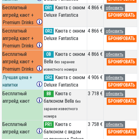
Бесплатный
Каюта с окном
4 866 €
OR1
обновить
апгрейд кают +
Deluxe Fantastica
БРОНИРОВАТЬ
Premium Drinks
Бесплатный
Каюта с окном
4 866 €
OR2
обновить
апгрейд кают +
Deluxe Fantastica
БРОНИРОВАТЬ
Premium Drinks
Бесплатный
Каюта с окном
4 866 €
OB
обновить
апгрейд кают +
Bella
БРОНИРОВАТЬ
без заранее
Premium Drinks
известного номера
Лучшая цена +
Каюта с окном
4 906 €
OR2
обновить
напитки
Deluxe Fantastica
БРОНИРОВАТЬ
Бесплатный
Каюта с
3 718 €
BB
обновить
апгрейд кают
балконом Bella
БРОНИРОВАТЬ
без
заранее известного
номера
Бесплатный
Каюта с
3 758 €
PR1
обновить
апгрейд кают
балконом с видом
БРОНИРОВАТЬ