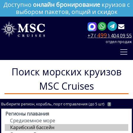
Доступно
онлайн бронирование
круизов с
выбором пакетов, опций и скидок
499
+7 (
) 404 09 55
отдел продаж
Поиск морских круизов
MSC Cruises
Выберите регион, корабль, порт отправления (до 5 шт)
?