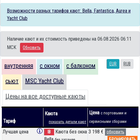
Возможности разных тарифов кают: Bella, Fantastica, Aurea и
Yacht Club
Наличие кают и их стоимость приведены на 06.08.2026 06:11
MCK
Обновить
EUR
RUB
внутренняя
с окном
с балконом
сьют
MSC Yacht Club
Цены на все доступные каюты
Цена
Каюта
с портовыми и
Тариф
сервисными сборами
показать детали кают
Лучшая цена
Каюта без окна
3 198 €
IB
обновить
Bella
БРОНИРОВАТЬ
без заранее