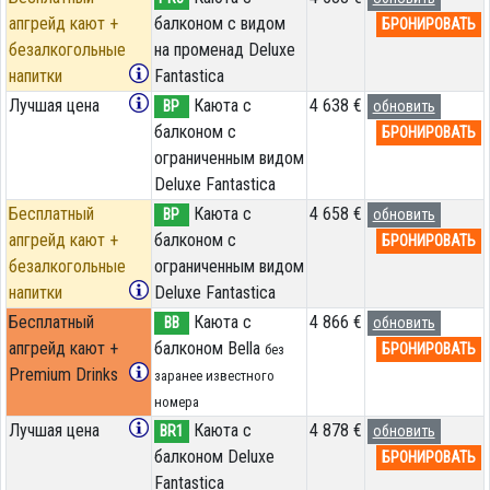
апгрейд кают +
балконом с видом
БРОНИРОВАТЬ
безалкогольные
на променад Deluxe
напитки
Fantastica
Лучшая цена
Каюта с
4 638 €
BP
обновить
балконом c
БРОНИРОВАТЬ
ограниченным видом
Deluxe Fantastica
Бесплатный
Каюта с
4 658 €
BP
обновить
апгрейд кают +
балконом c
БРОНИРОВАТЬ
безалкогольные
ограниченным видом
напитки
Deluxe Fantastica
Бесплатный
Каюта с
4 866 €
BB
обновить
апгрейд кают +
балконом Bella
БРОНИРОВАТЬ
без
Premium Drinks
заранее известного
номера
Лучшая цена
Каюта с
4 878 €
BR1
обновить
балконом Deluxe
БРОНИРОВАТЬ
Fantastica