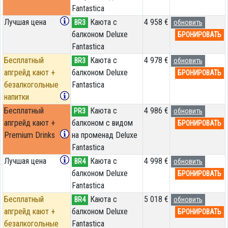
Fantastica
Лучшая цена
Каюта с
4 958 €
BR3
обновить
балконом Deluxe
БРОНИРОВАТЬ
Fantastica
Бесплатный
Каюта с
4 978 €
BR3
обновить
апгрейд кают +
балконом Deluxe
БРОНИРОВАТЬ
безалкогольные
Fantastica
напитки
Бесплатный
Каюта с
4 986 €
PR3
обновить
апгрейд кают +
балконом с видом
БРОНИРОВАТЬ
Premium Drinks
на променад Deluxe
Fantastica
Лучшая цена
Каюта с
4 998 €
BR4
обновить
балконом Deluxe
БРОНИРОВАТЬ
Fantastica
Бесплатный
Каюта с
5 018 €
BR4
обновить
апгрейд кают +
балконом Deluxe
БРОНИРОВАТЬ
безалкогольные
Fantastica