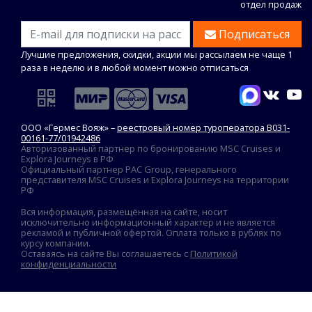
отдел продаж
Подписаться
Лучшие предложения, скидки, акции мы рассылаем не чаще 1
раза в неделю и в любой момент можно отписаться
ООО «Гермес Вояж» –
реестровый номер туроператора В031-
00161-77/01942486
Авторизованный партнер по бронированию MSC Cruises и
Explora Journeys в РФ
Официальный партнер PAC Group, генерального
представителя MSC Cruises и Explora Journeys на территории
РФ
Вся информация, размещённая на сайте, носит
исключительно информационный характер и не является
рекламой и публичной офертой. Оплата только в рублях по
курсу компании.
Оставаясь на сайте Вы соглашаетесь с
Политикой
конфиденциальности