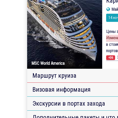
Кари
Май
14 но
Цены з
Измени
в стои
порто
Э
+36
MSC World America
Маршрут круиза
Визовая информация
Экскурсии в портах захода
Дополнительные пакеты и что 