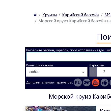
Круизы
Карибский бассейн
MSC
Морской круиз Карибский бассейн на 
Пои
Выберите регион, корабль, порт отправления (до 5 шт
Категория каюты
Взрослых
−
Дополнительные параметры:
Морской круиз Карибс