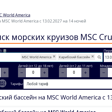
 World America
MSC World America с 13.02.2027 на 14 ночей
ск морских круизов MSC Cru
)
Пери
?
MSC World America
Карибский бассейн
Детей (от 12 до 18 лет)
Детей (от 2 до 11 лет)
Младене
+
−
+
−
+
−
Тарифы:
кий бассейн на MSC World America с 1