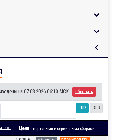
я
иведены на 07.08.2026 06:10 MCK
Обновить
EUR
RUB
и кают
Цена
с портовыми и сервисными сборами