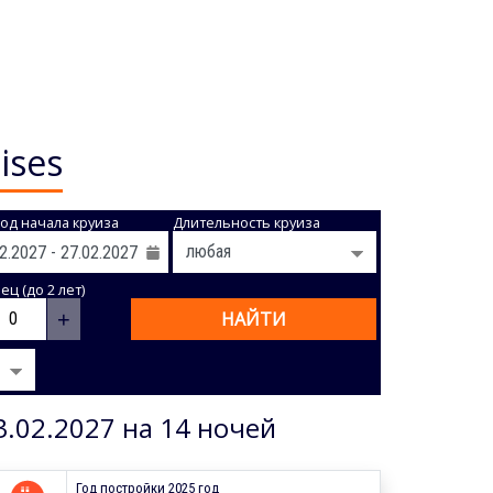
ises
од начала круиза
Длительность круиза
ц (до 2 лет)
+
НАЙТИ
3.02.2027 на 14 ночей
Год постройки 2025 год