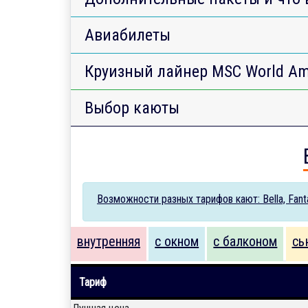
Авиабилеты
Круизный лайнер MSC World Am
Выбор каюты
Возможности разных тарифов кают: Bella, Fantas
внутренняя
с окном
с балконом
сь
Тариф