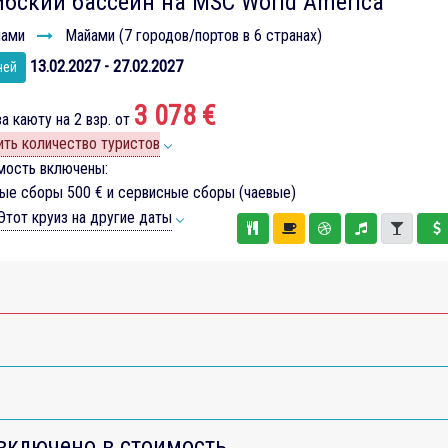
бский бассейн на MSC World America
ами
Майами (7 городов/портов в 6 странах)
13.02.2027 - 27.02.2027
чей
3 078 €
а каюту на 2 взр. от
ть количество туристов
мость включены:
вые сборы
500 €
и сервисные сборы (чаевые)
тот круиз на другие даты
включено в стоимость