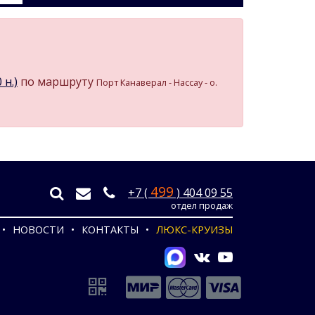
 н.)
по маршруту
Порт Канаверал - Нассау - о.
499
+7 (
) 404 09 55
отдел продаж
НОВОСТИ
КОНТАКТЫ
ЛЮКС-КРУИЗЫ