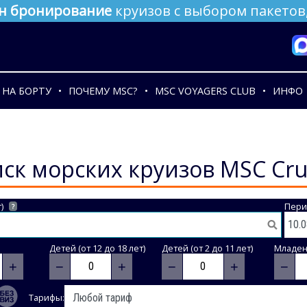
н бронирование
круизов с выбором пакетов,
НА БОРТУ
ПОЧЕМУ MSC?
MSC VOYAGERS CLUB
ИНФО
ск морских круизов MSC Cru
)
Пери
?
Детей (от 12 до 18 лет)
Детей (от 2 до 11 лет)
Младене
+
−
+
−
+
−
Тарифы: