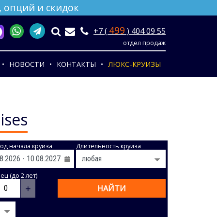
 опций и скидок
499
+7 (
) 404 09 55
отдел продаж
НОВОСТИ
КОНТАКТЫ
ЛЮКС-КРУИЗЫ
ises
од начала круиза
Длительность круиза
ц (до 2 лет)
+
НАЙТИ