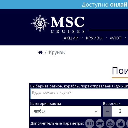
Доступно
онлай
АКЦИИ
КРУИЗЫ
ФЛОТ
Круизы
Пои
Выберите регион, корабль, порт отправления (до 5 шт
Категория каюты
Взрослых
−
Дополнительные параметры: