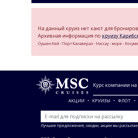
На данный круиз нет кают для бронирова
Архивная информация по
круизу Карибск
Оушен Кей - Порт Канаверал - Нассау - море - Косуме
Курс компании на 0
АКЦИИ
КРУИЗЫ
ФЛОТ
Лучшие предложения, скидки, акции мы рассылае