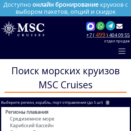
Доступно
онлайн бронирование
круизов с
выбором пакетов, опций и скидок
499
+7 (
) 404 09 55
отдел продаж
Поиск морских круизов
MSC Cruises
Выберите регион, корабль, порт отправления (до 5 шт)
?