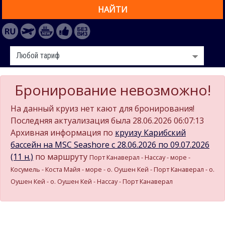
НАЙТИ
Бронирование невозможно!
На данный круиз нет кают для бронирования!
Последняя актуализация была 28.06.2026 06:07:13
Архивная информация по
круизу Карибский
бассейн на MSC Seashore c 28.06.2026 по 09.07.2026
(11 н.)
по маршруту
Порт Канаверал - Нассау - море -
Косумель - Коста Майя - море - о. Оушен Кей - Порт Канаверал - о.
Оушен Кей - о. Оушен Кей - Нассау - Порт Канаверал