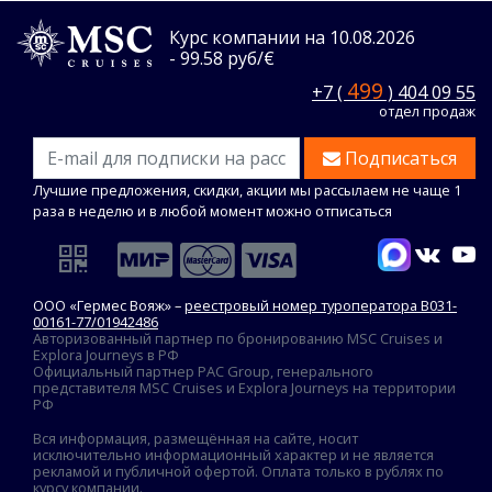
Курс компании на 10.08.2026
- 99.58 руб/€
499
+7 (
) 404 09 55
отдел продаж
Подписаться
Лучшие предложения, скидки, акции мы рассылаем не чаще 1
раза в неделю и в любой момент можно отписаться
ООО «Гермес Вояж» –
реестровый номер туроператора В031-
00161-77/01942486
Авторизованный партнер по бронированию MSC Cruises и
Explora Journeys в РФ
Официальный партнер PAC Group, генерального
представителя MSC Cruises и Explora Journeys на территории
РФ
Вся информация, размещённая на сайте, носит
исключительно информационный характер и не является
рекламой и публичной офертой. Оплата только в рублях по
курсу компании.