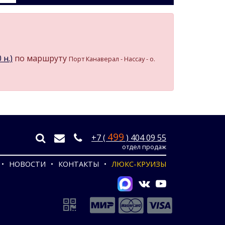
 н.)
по маршруту
Порт Канаверал - Нассау - о.
499
+7 (
) 404 09 55
отдел продаж
НОВОСТИ
КОНТАКТЫ
ЛЮКС-КРУИЗЫ