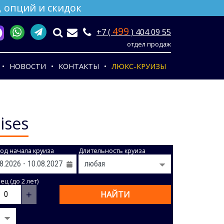
 опций и скидок
499
+7 (
) 404 09 55
отдел продаж
НОВОСТИ
КОНТАКТЫ
ЛЮКС-КРУИЗЫ
ises
од начала круиза
Длительность круиза
ц (до 2 лет)
+
НАЙТИ