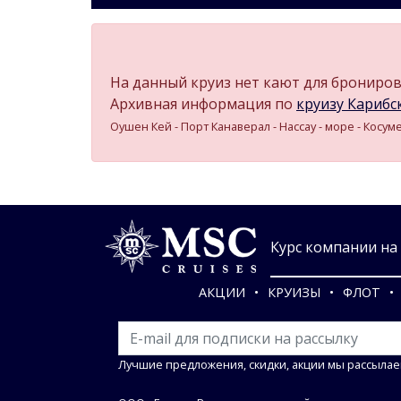
На данный круиз нет кают для бронирова
Архивная информация по
круизу Карибск
Оушен Кей - Порт Канаверал - Нассау - море - Косуме
Курс компании на 0
АКЦИИ
КРУИЗЫ
ФЛОТ
Лучшие предложения, скидки, акции мы рассылае