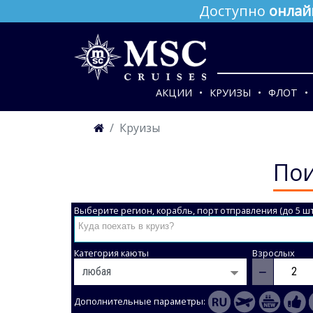
Доступно
онлай
АКЦИИ
КРУИЗЫ
ФЛОТ
Круизы
Пои
Выберите регион, корабль, порт отправления (до 5 шт
Категория каюты
Взрослых
−
Дополнительные параметры: