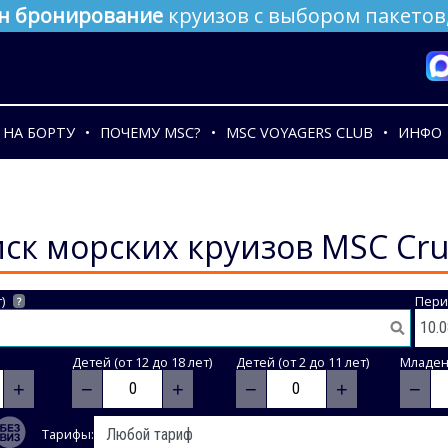
н бронирование
круизов с выбором пакетов,
НА БОРТУ
ПОЧЕМУ MSC?
MSC VOYAGERS CLUB
ИНФО
ск морских круизов MSC Cru
)
Пери
?
Детей (от 12 до 18 лет)
Детей (от 2 до 11 лет)
Младене
+
−
+
−
+
−
Тарифы: