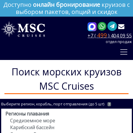
Доступно
онлайн бронирование
круизов с
выбором пакетов, опций и скидок
499
+7 (
) 404 09 55
отдел продаж
Поиск морских круизов
MSC Cruises
Выберите регион, корабль, порт отправления (до 5 шт)
?