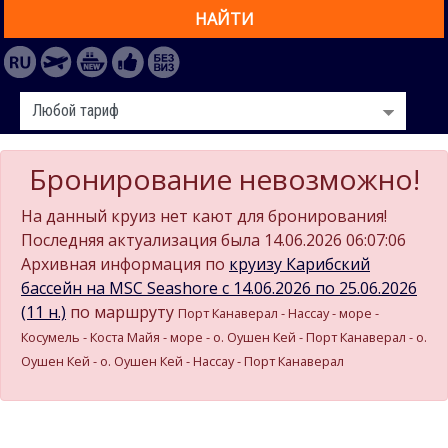
НАЙТИ
Бронирование невозможно!
На данный круиз нет кают для бронирования!
Последняя актуализация была 14.06.2026 06:07:06
Архивная информация по
круизу Карибский
бассейн на MSC Seashore c 14.06.2026 по 25.06.2026
(11 н.)
по маршруту
Порт Канаверал - Нассау - море -
Косумель - Коста Майя - море - о. Оушен Кей - Порт Канаверал - о.
Оушен Кей - о. Оушен Кей - Нассау - Порт Канаверал