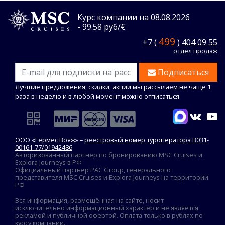
Курс компании на 08.08.2026
- 99.58 руб/€
499
+7 (
) 404 09 55
отдел продаж
Подписаться
Лучшие предложения, скидки, акции мы рассылаем не чаще 1
раза в неделю и в любой момент можно отписаться
ООО «Гермес Вояж» –
реестровый номер туроператора В031-
00161-77/01942486
Авторизованный партнер по бронированию MSC Cruises и
Explora Journeys в РФ
Официальный партнер PAC Group, генерального
представителя MSC Cruises и Explora Journeys на территории
РФ
Вся информация, размещённая на сайте, носит
исключительно информационный характер и не является
рекламой и публичной офертой. Оплата только в рублях по
курсу компании.