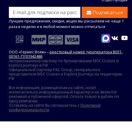
Подписаться
Лучшие предложения, скидки, акции мы рассылаем не чаще 1
раза в неделю и в любой момент можно отписаться
ООО «Гермес Вояж» –
реестровый номер туроператора В031-
00161-77/01942486
Авторизованный партнер по бронированию MSC Cruises и
Explora Journeys в РФ
Официальный партнер PAC Group, генерального
представителя MSC Cruises и Explora Journeys на территории
РФ
Вся информация, размещённая на сайте, носит
исключительно информационный характер и не является
рекламой и публичной офертой. Оплата только в рублях по
курсу компании.
Оставаясь на сайте Вы соглашаетесь с
Политикой
конфиденциальности