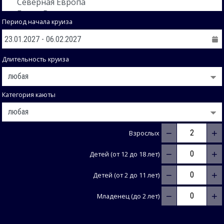
Период начала круиза
Длительность круиза
Категория каюты
−
+
Взрослых
−
+
Детей (от 12 до 18 лет)
−
+
Детей (от 2 до 11 лет)
−
+
Младенец (до 2 лет)