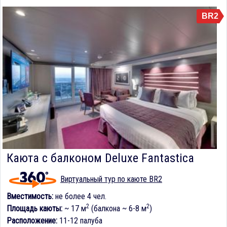
BR2
Каюта с балконом Deluxe Fantastica
Виртуальный тур по каюте BR2
Вместимость:
не более 4 чел.
2
2
Площадь каюты:
~ 17 м
(балкона ~ 6-8 м
)
Расположение:
11-12 палуба