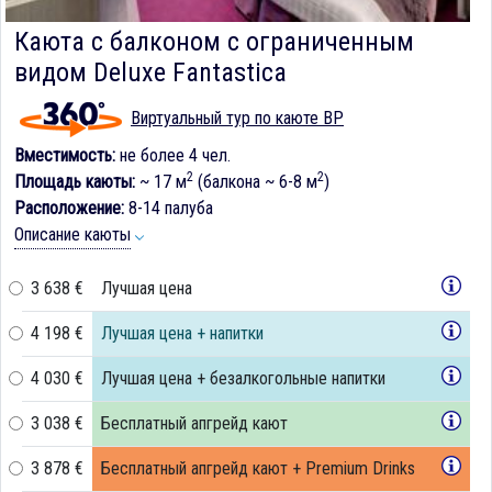
Каюта с балконом c ограниченным
видом Deluxe Fantastica
Виртуальный тур по каюте BP
Вместимость:
не более 4 чел.
2
2
Площадь каюты:
~ 17 м
(балкона ~ 6-8 м
)
Расположение:
8-14 палуба
Описание каюты
3 638 €
Лучшая цена
4 198 €
Лучшая цена + напитки
4 030 €
Лучшая цена + безалкогольные напитки
3 038 €
Бесплатный апгрейд кают
3 878 €
Бесплатный апгрейд кают + Premium Drinks