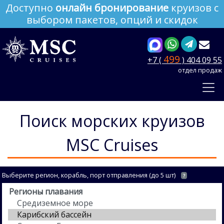
Доступно
онлайн бронирование
круизов с
выбором пакетов, опций и скидок
499
+7 (
) 404 09 55
отдел продаж
Поиск морских круизов
MSC Cruises
Выберите регион, корабль, порт отправления (до 5 шт)
?