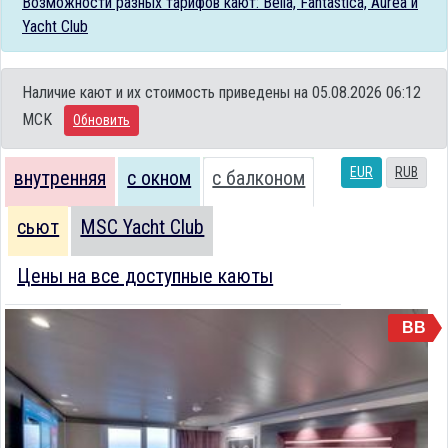
Возможности разных тарифов кают: Bella, Fantastica, Aurea и
Yacht Club
Наличие кают и их стоимость приведены на 05.08.2026 06:12
MCK
Обновить
EUR
RUB
внутренняя
с окном
с балконом
сьют
MSC Yacht Club
Цены на все доступные каюты
BB