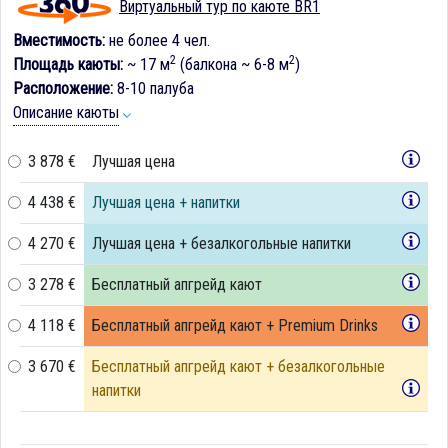
Виртуальный тур по каюте BR1
Вместимость:
не более 4 чел.
2
2
Площадь каюты:
~ 17 м
(балкона ~ 6-8 м
)
Расположение:
8-10 палуба
Описание каюты
3 878 €
Лучшая цена
4 438 €
Лучшая цена + напитки
4 270 €
Лучшая цена + безалкогольные напитки
3 278 €
Бесплатный апгрейд кают
4 118 €
Бесплатный апгрейд кают + Premium Drinks
3 670 €
Бесплатный апгрейд кают + безалкогольные
напитки