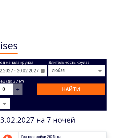
ises
од начала круиза
Длительность круиза
ц (до 2 лет)
+
НАЙТИ
3.02.2027 на 7 ночей
Год постройки 2025 год