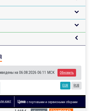
я
иведены на 06.08.2026 06:11 MCK
Обновить
EUR
RUB
али кают
Цена
с портовыми и сервисными сборами