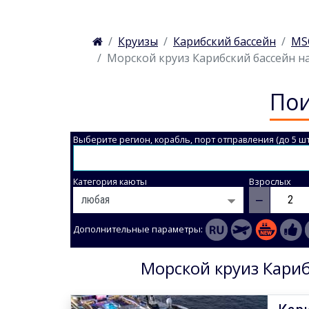
Круизы
Карибский бассейн
MSC
Морской круиз Карибский бассейн на 
Пои
Выберите регион, корабль, порт отправления (до 5 шт
Категория каюты
Взрослых
−
Дополнительные параметры:
Морской круиз Кариб