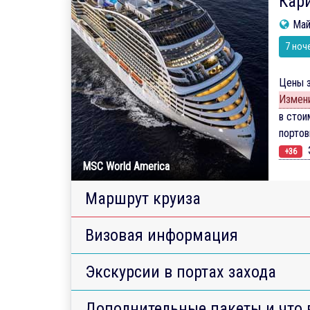
Кари
Май
7 ноч
Цены з
Измени
в стои
порто
Э
+36
MSC World America
Маршрут круиза
Визовая информация
Экскурсии в портах захода
Дополнительные пакеты и что 