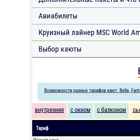
Авиабилеты
Круизный лайнер MSC World Am
Выбор каюты
Возможности разных тарифов кают: Bella, Fantas
внутренняя
с окном
с балконом
сь
Тариф