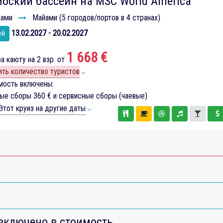
бский бассейн на MSC World America
ами
Майами (5 городов/портов в 4 странах)
13.02.2027 - 20.02.2027
ей
1 668 €
а каюту на 2 взр. от
ть количество туристов
мость включены:
вые сборы
360 €
и сервисные сборы (чаевые)
тот круиз на другие даты
включено в стоимость