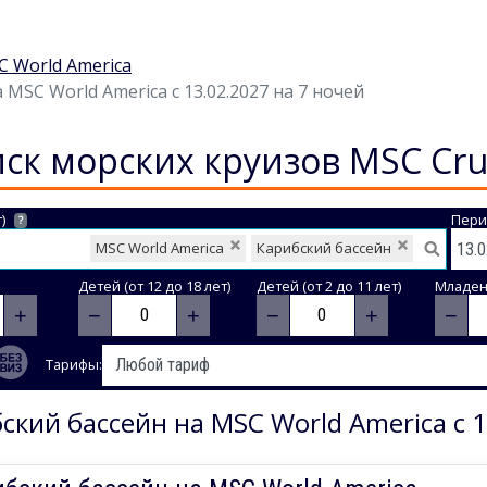
 World America
MSC World America с 13.02.2027 на 7 ночей
ск морских круизов MSC Cru
)
Пери
?
MSC World America
Карибский бассейн
Детей (от 12 до 18 лет)
Детей (от 2 до 11 лет)
Младене
+
−
+
−
+
−
Тарифы:
ский бассейн на MSC World America с 1