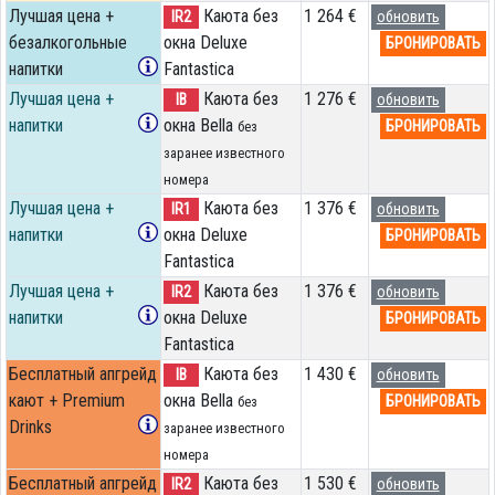
Лучшая цена +
Каюта без
1 264 €
IR2
обновить
безалкогольные
окна Deluxe
БРОНИРОВАТЬ
напитки
Fantastica
Лучшая цена +
Каюта без
1 276 €
IB
обновить
напитки
окна Bella
БРОНИРОВАТЬ
без
заранее известного
номера
Лучшая цена +
Каюта без
1 376 €
IR1
обновить
напитки
окна Deluxe
БРОНИРОВАТЬ
Fantastica
Лучшая цена +
Каюта без
1 376 €
IR2
обновить
напитки
окна Deluxe
БРОНИРОВАТЬ
Fantastica
Бесплатный апгрейд
Каюта без
1 430 €
IB
обновить
кают + Premium
окна Bella
БРОНИРОВАТЬ
без
Drinks
заранее известного
номера
Бесплатный апгрейд
Каюта без
1 530 €
IR2
обновить