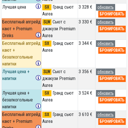
Лучшая цена
Гранд сьют
3 328 €
SX
обновить
Aurea
БРОНИРОВАТЬ
Бесплатный апгрейд
Сьют с
3 330 €
SLW
обновить
кают + Premium
джакузи Premium
БРОНИРОВАТЬ
Drinks
Aurea
Бесплатный апгрейд
Гранд сьют
3 344 €
SX
обновить
кают +
Aurea
БРОНИРОВАТЬ
безалкогольные
напитки
Лучшая цена +
Сьют с
3 356 €
SLW
обновить
напитки
джакузи Premium
БРОНИРОВАТЬ
Aurea
Лучшая цена +
Гранд сьют
3 524 €
SX
обновить
безалкогольные
Aurea
БРОНИРОВАТЬ
напитки
Бесплатный апгрейд
Гранд сьют
3 610 €
SX
обновить
кают + Premium
Aurea
БРОНИРОВАТЬ