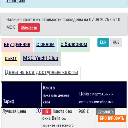
Yacht Club
Наличие кают и их стоимость приведены на 07.08.2026 06:10
MCK
Обновить
EUR
RUB
внутренняя
с окном
с балконом
сьют
MSC Yacht Club
Цены на все доступные каюты
Каюта
Цена
с портовыми и
показать детали
Тариф
сервисными сборами
кают
Лучшая цена
Каюта без
968 €
IB
обновить
окна Bella
БРОНИРОВАТЬ
без
заранее известного