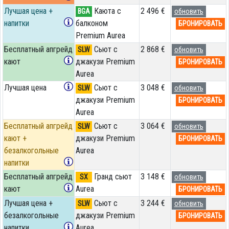
Лучшая цена +
Каюта с
2 496 €
BGA
обновить
напитки
балконом
БРОНИРОВАТЬ
Premium Aurea
Бесплатный апгрейд
Сьют с
2 868 €
SLW
обновить
кают
джакузи Premium
БРОНИРОВАТЬ
Aurea
Лучшая цена
Сьют с
3 048 €
SLW
обновить
джакузи Premium
БРОНИРОВАТЬ
Aurea
Бесплатный апгрейд
Сьют с
3 064 €
SLW
обновить
кают +
джакузи Premium
БРОНИРОВАТЬ
безалкогольные
Aurea
напитки
Бесплатный апгрейд
Гранд сьют
3 148 €
SX
обновить
кают
Aurea
БРОНИРОВАТЬ
Лучшая цена +
Сьют с
3 244 €
SLW
обновить
безалкогольные
джакузи Premium
БРОНИРОВАТЬ
напитки
Aurea