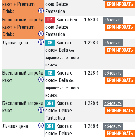
кают + Premium
окна Deluxe
БРОНИРОВАТЬ
Drinks
Fantastica
Бесплатный апгрейд
Каюта без
1 530 €
IR1
обновить
кают + Premium
окна Deluxe
БРОНИРОВАТЬ
Drinks
Fantastica
Лучшая цена
Каюта с
1 228 €
OB
обновить
окном Bella
БРОНИРОВАТЬ
без
заранее известного
номера
Бесплатный апгрейд
Каюта с
1 228 €
OB
обновить
кают
окном Bella
БРОНИРОВАТЬ
без
заранее известного
номера
Бесплатный апгрейд
Каюта с
1 228 €
OR1
обновить
кают
окном Deluxe
БРОНИРОВАТЬ
Fantastica
Лучшая цена
Каюта с
1 288 €
OR1
обновить
окном Deluxe
БРОНИРОВАТЬ