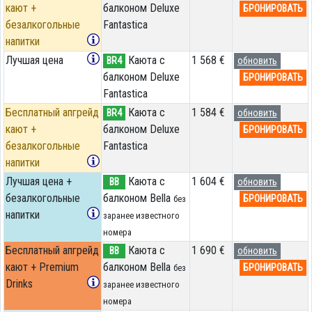
кают +
балконом Deluxe
БРОНИРОВАТЬ
безалкогольные
Fantastica
напитки
Лучшая цена
Каюта с
1 568 €
BR4
обновить
балконом Deluxe
БРОНИРОВАТЬ
Fantastica
Бесплатный апгрейд
Каюта с
1 584 €
BR4
обновить
кают +
балконом Deluxe
БРОНИРОВАТЬ
безалкогольные
Fantastica
напитки
Лучшая цена +
Каюта с
1 604 €
BB
обновить
безалкогольные
балконом Bella
БРОНИРОВАТЬ
без
напитки
заранее известного
номера
Бесплатный апгрейд
Каюта с
1 690 €
BB
обновить
кают + Premium
балконом Bella
БРОНИРОВАТЬ
без
Drinks
заранее известного
номера