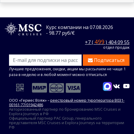
Курс компании на 07.08.2026
- 98.77 руб/€
499
+7 (
) 404 09 55
отдел продаж
Подписаться
Лучшие предложения, скидки, акции мы рассылаем не чаще 1
раза в неделю и в любой момент можно отписаться
ООО «Гермес Вояж» –
реестровый номер туроператора В031-
00161-77/01942486
Авторизованный партнер по бронированию MSC Cruises и
Explora Journeys в РФ
Официальный партнер PAC Group, генерального
представителя MSC Cruises и Explora Journeys на территории
РФ