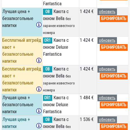
Fantastica
Лучшая цена +
Каюта с
1 424 €
OB
обновить
безалкогольные
окном Bella
БРОНИРОВАТЬ
без
напитки
заранее известного
номера
Бесплатный апгрейд
Каюта с
1 424 €
OR1
обновить
кают +
окном Deluxe
БРОНИРОВАТЬ
безалкогольные
Fantastica
напитки
Бесплатный апгрейд
Каюта с
1 424 €
OB
обновить
кают +
окном Bella
БРОНИРОВАТЬ
без
безалкогольные
заранее известного
напитки
номера
Лучшая цена +
Каюта с
1 484 €
OR1
обновить
безалкогольные
окном Deluxe
БРОНИРОВАТЬ
напитки
Fantastica
Лучшая цена +
Каюта с
1 536 €
OB
обновить
напитки
окном Bella
БРОНИРОВАТЬ
без