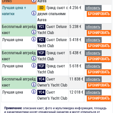
Drinks
Aurea
Лучшая цена +
Гранд сьют с
4 256 €
SD
обновить
напитки
двумя спальнями
БРОНИРОВАТЬ
Aurea
Бесплатный апгрейд
Сьют Deluxe
5 238 €
YC1
обновить
кают
Yacht Club
БРОНИРОВАТЬ
Лучшая цена
Сьют Deluxe
5 418 €
YC1
обновить
Yacht Club
БРОНИРОВАТЬ
Бесплатный апгрейд
Гранд сьют
5 438 €
YCP
обновить
кают
Yacht Club
БРОНИРОВАТЬ
Лучшая цена
Гранд сьют
5 618 €
YCP
обновить
Yacht Club
БРОНИРОВАТЬ
Бесплатный апгрейд
Сьют
11 838 €
YC4
обновить
кают
Owner’s Yacht Club
БРОНИРОВАТЬ
Лучшая цена
Сьют
12 018 €
YC4
обновить
Owner’s Yacht Club
БРОНИРОВАТЬ
Примечание:
описание кают, фото и мультимедиа информация, площадь
и характеристики носят справочный характер и могут отличаться от