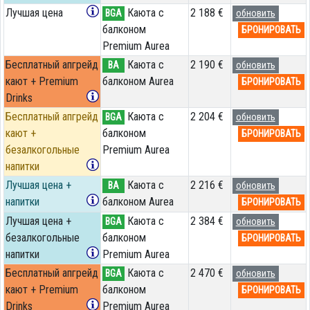
Лучшая цена
Каюта с
2 188 €
BGA
обновить
балконом
БРОНИРОВАТЬ
Premium Aurea
Бесплатный апгрейд
Каюта с
2 190 €
BA
обновить
кают + Premium
балконом Aurea
БРОНИРОВАТЬ
Drinks
Бесплатный апгрейд
Каюта с
2 204 €
BGA
обновить
кают +
балконом
БРОНИРОВАТЬ
безалкогольные
Premium Aurea
напитки
Лучшая цена +
Каюта с
2 216 €
BA
обновить
напитки
балконом Aurea
БРОНИРОВАТЬ
Лучшая цена +
Каюта с
2 384 €
BGA
обновить
безалкогольные
балконом
БРОНИРОВАТЬ
напитки
Premium Aurea
Бесплатный апгрейд
Каюта с
2 470 €
BGA
обновить
кают + Premium
балконом
БРОНИРОВАТЬ
Drinks
Premium Aurea