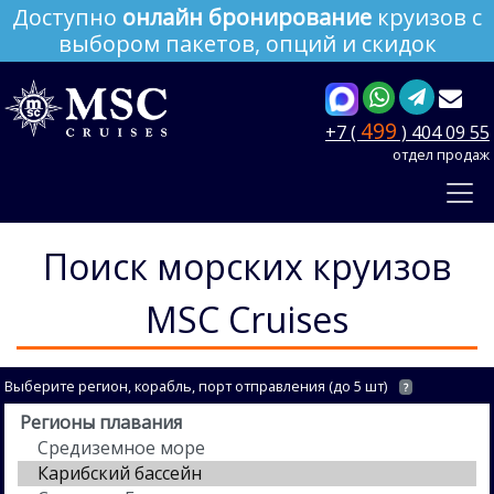
Доступно
онлайн бронирование
круизов с
выбором пакетов, опций и скидок
499
+7 (
) 404 09 55
отдел продаж
Поиск морских круизов
MSC Cruises
Выберите регион, корабль, порт отправления (до 5 шт)
?