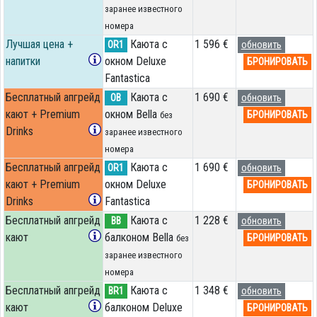
заранее известного
номера
Лучшая цена +
Каюта с
1 596 €
OR1
обновить
напитки
окном Deluxe
БРОНИРОВАТЬ
Fantastica
Бесплатный апгрейд
Каюта с
1 690 €
OB
обновить
кают + Premium
окном Bella
БРОНИРОВАТЬ
без
Drinks
заранее известного
номера
Бесплатный апгрейд
Каюта с
1 690 €
OR1
обновить
кают + Premium
окном Deluxe
БРОНИРОВАТЬ
Drinks
Fantastica
Бесплатный апгрейд
Каюта с
1 228 €
BB
обновить
кают
балконом Bella
БРОНИРОВАТЬ
без
заранее известного
номера
Бесплатный апгрейд
Каюта с
1 348 €
BR1
обновить
кают
балконом Deluxe
БРОНИРОВАТЬ