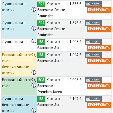
Лучшая цена +
Каюта с
1 856 €
BR2
обновить
напитки
балконом Deluxe
БРОНИРОВАТЬ
Fantastica
Лучшая цена +
Каюта с
1 876 €
BR4
обновить
напитки
балконом Deluxe
БРОНИРОВАТЬ
Fantastica
Лучшая цена
Каюта с
1 908 €
BA
обновить
балконом Aurea
БРОНИРОВАТЬ
Бесплатный апгрейд
Каюта с
1 924 €
BA
обновить
кают +
балконом Aurea
БРОНИРОВАТЬ
безалкогольные
напитки
Бесплатный апгрейд
Каюта с
2 008 €
BGA
обновить
кают
балконом
БРОНИРОВАТЬ
Premium Aurea
Лучшая цена +
Каюта с
2 104 €
BA
обновить
безалкогольные
балконом Aurea
БРОНИРОВАТЬ
напитки