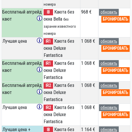
номера
Бесплатный апгрейд
Каюта без
968 €
IB
обновить
кают
окна Bella
БРОНИРОВАТЬ
без
заранее известного
номера
Лучшая цена
Каюта без
1 068 €
IR1
обновить
окна Deluxe
БРОНИРОВАТЬ
Fantastica
Бесплатный апгрейд
Каюта без
1 068 €
IR1
обновить
кают
окна Deluxe
БРОНИРОВАТЬ
Fantastica
Бесплатный апгрейд
Каюта без
1 068 €
IR2
обновить
кают
окна Deluxe
БРОНИРОВАТЬ
Fantastica
Лучшая цена
Каюта без
1 068 €
IR2
обновить
окна Deluxe
БРОНИРОВАТЬ
Fantastica
Лучшая цена +
Каюта без
1 164 €
IB
обновить