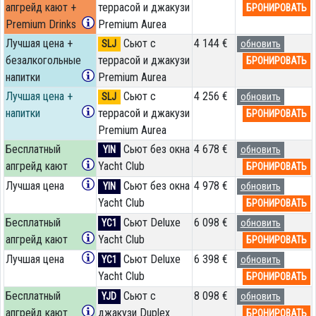
апгрейд кают +
террасой и джакузи
БРОНИРОВАТЬ
Premium Drinks
Premium Aurea
Лучшая цена +
Сьют с
4 144 €
SLJ
обновить
безалкогольные
террасой и джакузи
БРОНИРОВАТЬ
напитки
Premium Aurea
Лучшая цена +
Сьют с
4 256 €
SLJ
обновить
напитки
террасой и джакузи
БРОНИРОВАТЬ
Premium Aurea
Бесплатный
Сьют без окна
4 678 €
YIN
обновить
апгрейд кают
Yacht Club
БРОНИРОВАТЬ
Лучшая цена
Сьют без окна
4 978 €
YIN
обновить
Yacht Club
БРОНИРОВАТЬ
Бесплатный
Сьют Deluxe
6 098 €
YC1
обновить
апгрейд кают
Yacht Club
БРОНИРОВАТЬ
Лучшая цена
Сьют Deluxe
6 398 €
YC1
обновить
Yacht Club
БРОНИРОВАТЬ
Бесплатный
Сьют с
8 098 €
YJD
обновить
апгрейд кают
джакузи Duplex
БРОНИРОВАТЬ