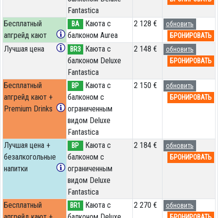
Fantastica
Бесплатный
Каюта с
2 128 €
BA
обновить
апгрейд кают
балконом Aurea
БРОНИРОВАТЬ
Лучшая цена
Каюта с
2 148 €
BR3
обновить
балконом Deluxe
БРОНИРОВАТЬ
Fantastica
Бесплатный
Каюта с
2 150 €
BP
обновить
апгрейд кают +
балконом c
БРОНИРОВАТЬ
Premium Drinks
ограниченным
видом Deluxe
Fantastica
Лучшая цена +
Каюта с
2 184 €
BP
обновить
безалкогольные
балконом c
БРОНИРОВАТЬ
напитки
ограниченным
видом Deluxe
Fantastica
Бесплатный
Каюта с
2 270 €
BR1
обновить
апгрейд кают +
балконом Deluxe
БРОНИРОВАТЬ