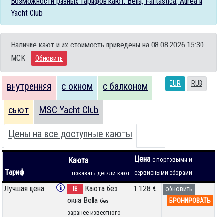
Возможности разных тарифов кают: Bella, Fantastica, Aurea и
Yacht Club
Наличие кают и их стоимость приведены на 08.08.2026 15:30
MCK
Обновить
EUR
RUB
внутренняя
с окном
с балконом
сьют
MSC Yacht Club
Цены на все доступные каюты
Цена
Каюта
с портовыми и
Тариф
сервисными сборами
показать детали кают
Лучшая цена
Каюта без
1 128 €
IB
обновить
окна Bella
БРОНИРОВАТЬ
без
заранее известного