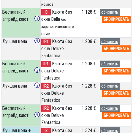
номера
Бесплатный
Каюта без
1 128 €
IB
обновить
апгрейд кают
окна Bella
БРОНИРОВАТЬ
без
заранее известного
номера
Лучшая цена
Каюта без
1 208 €
IR1
обновить
окна Deluxe
БРОНИРОВАТЬ
Fantastica
Бесплатный
Каюта без
1 208 €
IR1
обновить
апгрейд кают
окна Deluxe
БРОНИРОВАТЬ
Fantastica
Лучшая цена
Каюта без
1 228 €
IR2
обновить
окна Deluxe
БРОНИРОВАТЬ
Fantastica
Бесплатный
Каюта без
1 228 €
IR2
обновить
апгрейд кают
окна Deluxe
БРОНИРОВАТЬ
Fantastica
Лучшая цена +
Каюта без
1 324 €
IB
обновить