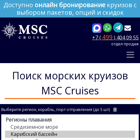
Доступно
онлайн бронирование
круизов с
выбором пакетов, опций и скидок
499
+7 (
) 404 09 55
отдел продаж
Поиск морских круизов
MSC Cruises
Выберите регион, корабль, порт отправления (до 5 шт)
?