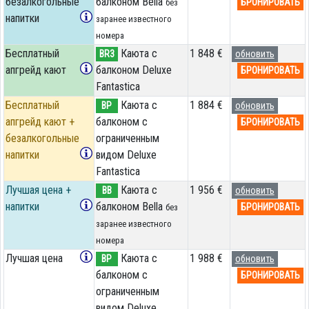
безалкогольные
балконом Bella
БРОНИРОВАТЬ
без
напитки
заранее известного
номера
Бесплатный
Каюта с
1 848 €
BR3
обновить
апгрейд кают
балконом Deluxe
БРОНИРОВАТЬ
Fantastica
Бесплатный
Каюта с
1 884 €
BP
обновить
апгрейд кают +
балконом c
БРОНИРОВАТЬ
безалкогольные
ограниченным
напитки
видом Deluxe
Fantastica
Лучшая цена +
Каюта с
1 956 €
BB
обновить
напитки
балконом Bella
БРОНИРОВАТЬ
без
заранее известного
номера
Лучшая цена
Каюта с
1 988 €
BP
обновить
балконом c
БРОНИРОВАТЬ
ограниченным
видом Deluxe