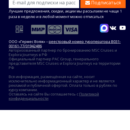
Подписаться
Лучшие предложения, скидки, акции мы рассылаем не чаще 1
раза в неделю и в любой момент можно отписаться
ООО «Гермес Вояж» –
реестровый номер туроператора В031-
00161-77/01942486
Авторизованный партнер по бронированию MSC Cruises и
Explora Journeys в РФ
Официальный партнер PAC Group, генерального
представителя MSC Cruises и Explora Journeys на территории
РФ
Вся информация, размещённая на сайте, носит
исключительно информационный характер и не является
рекламой и публичной офертой. Оплата только в рублях по
курсу компании.
Оставаясь на сайте Вы соглашаетесь с
Политикой
конфиденциальности