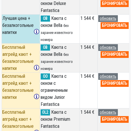
окном Deluxe
БРОНИРОВАТЬ
Fantastica
Лучшая цена +
Каюта с
1 544 €
OB
обновить
безалкогольные
окном Bella
БРОНИРОВАТЬ
без
напитки
заранее известного
номера
Бесплатный
Каюта с
1 544 €
OB
обновить
апгрейд кают +
окном Bella
БРОНИРОВАТЬ
без
безалкогольные
заранее известного
напитки
номера
Бесплатный
Каюта с
1 544 €
OO
обновить
апгрейд кают +
окном с
БРОНИРОВАТЬ
безалкогольные
ограниченным
напитки
видом Junior
Fantastica
Бесплатный
Каюта с
1 544 €
OL2
обновить
апгрейд кают +
окном Premium
БРОНИРОВАТЬ
безалкогольные
Fantastica