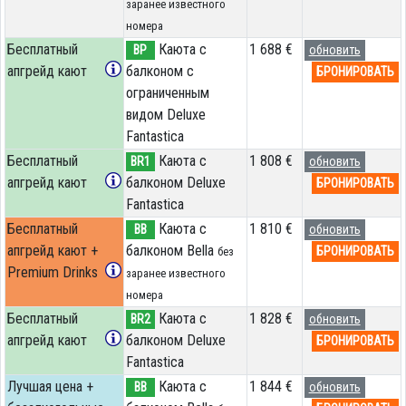
заранее известного
номера
Бесплатный
Каюта с
1 688 €
BP
обновить
апгрейд кают
балконом c
БРОНИРОВАТЬ
ограниченным
видом Deluxe
Fantastica
Бесплатный
Каюта с
1 808 €
BR1
обновить
апгрейд кают
балконом Deluxe
БРОНИРОВАТЬ
Fantastica
Бесплатный
Каюта с
1 810 €
BB
обновить
апгрейд кают +
балконом Bella
БРОНИРОВАТЬ
без
Premium Drinks
заранее известного
номера
Бесплатный
Каюта с
1 828 €
BR2
обновить
апгрейд кают
балконом Deluxe
БРОНИРОВАТЬ
Fantastica
Лучшая цена +
Каюта с
1 844 €
BB
обновить