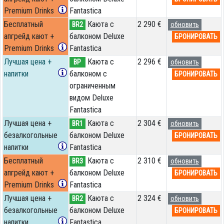
Premium Drinks
Fantastica
Бесплатный
Каюта с
2 290 €
BR2
обновить
апгрейд кают +
балконом Deluxe
БРОНИРОВАТЬ
Premium Drinks
Fantastica
Лучшая цена +
Каюта с
2 296 €
BP
обновить
напитки
балконом c
БРОНИРОВАТЬ
ограниченным
видом Deluxe
Fantastica
Лучшая цена +
Каюта с
2 304 €
BR1
обновить
безалкогольные
балконом Deluxe
БРОНИРОВАТЬ
напитки
Fantastica
Бесплатный
Каюта с
2 310 €
BR3
обновить
апгрейд кают +
балконом Deluxe
БРОНИРОВАТЬ
Premium Drinks
Fantastica
Лучшая цена +
Каюта с
2 324 €
BR2
обновить
безалкогольные
балконом Deluxe
БРОНИРОВАТЬ
напитки
Fantastica