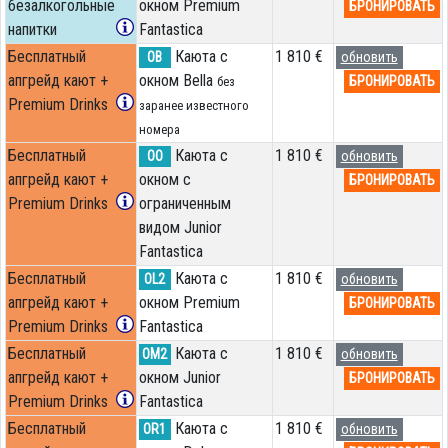
безалкогольные
окном Premium
БРОНИРОВАТЬ
напитки
Fantastica
Бесплатный
Каюта с
1 810 €
OB
обновить
апгрейд кают +
окном Bella
БРОНИРОВАТЬ
без
Premium Drinks
заранее известного
номера
Бесплатный
Каюта с
1 810 €
OO
обновить
апгрейд кают +
окном с
БРОНИРОВАТЬ
Premium Drinks
ограниченным
видом Junior
Fantastica
Бесплатный
Каюта с
1 810 €
OL2
обновить
апгрейд кают +
окном Premium
БРОНИРОВАТЬ
Premium Drinks
Fantastica
Бесплатный
Каюта с
1 810 €
OM2
обновить
апгрейд кают +
окном Junior
БРОНИРОВАТЬ
Premium Drinks
Fantastica
Бесплатный
Каюта с
1 810 €
OR1
обновить