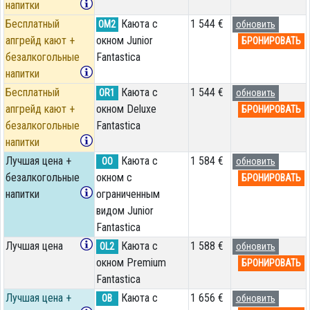
напитки
Бесплатный
Каюта с
1 544 €
OM2
обновить
апгрейд кают +
окном Junior
БРОНИРОВАТЬ
безалкогольные
Fantastica
напитки
Бесплатный
Каюта с
1 544 €
OR1
обновить
апгрейд кают +
окном Deluxe
БРОНИРОВАТЬ
безалкогольные
Fantastica
напитки
Лучшая цена +
Каюта с
1 584 €
OO
обновить
безалкогольные
окном с
БРОНИРОВАТЬ
напитки
ограниченным
видом Junior
Fantastica
Лучшая цена
Каюта с
1 588 €
OL2
обновить
окном Premium
БРОНИРОВАТЬ
Fantastica
Лучшая цена +
Каюта с
1 656 €
OB
обновить