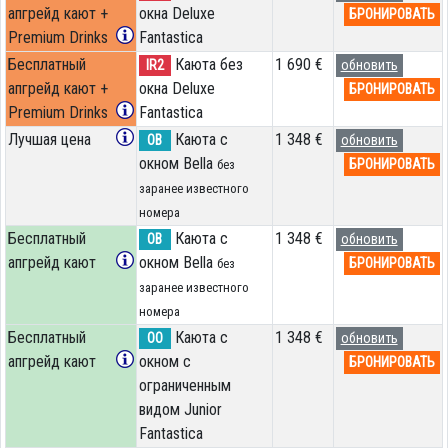
апгрейд кают +
окна Deluxe
БРОНИРОВАТЬ
Premium Drinks
Fantastica
Бесплатный
Каюта без
1 690 €
IR2
обновить
апгрейд кают +
окна Deluxe
БРОНИРОВАТЬ
Premium Drinks
Fantastica
Лучшая цена
Каюта с
1 348 €
OB
обновить
окном Bella
БРОНИРОВАТЬ
без
заранее известного
номера
Бесплатный
Каюта с
1 348 €
OB
обновить
апгрейд кают
окном Bella
БРОНИРОВАТЬ
без
заранее известного
номера
Бесплатный
Каюта с
1 348 €
OO
обновить
апгрейд кают
окном с
БРОНИРОВАТЬ
ограниченным
видом Junior
Fantastica