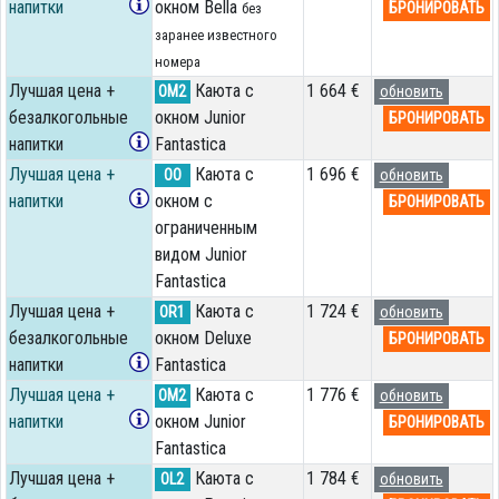
напитки
окном Bella
БРОНИРОВАТЬ
без
заранее известного
номера
Лучшая цена +
Каюта с
1 664 €
OM2
обновить
безалкогольные
окном Junior
БРОНИРОВАТЬ
напитки
Fantastica
Лучшая цена +
Каюта с
1 696 €
OO
обновить
напитки
окном с
БРОНИРОВАТЬ
ограниченным
видом Junior
Fantastica
Лучшая цена +
Каюта с
1 724 €
OR1
обновить
безалкогольные
окном Deluxe
БРОНИРОВАТЬ
напитки
Fantastica
Лучшая цена +
Каюта с
1 776 €
OM2
обновить
напитки
окном Junior
БРОНИРОВАТЬ
Fantastica
Лучшая цена +
Каюта с
1 784 €
OL2
обновить