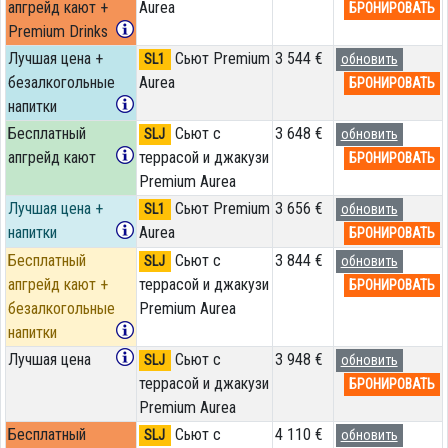
апгрейд кают +
Aurea
БРОНИРОВАТЬ
Premium Drinks
Лучшая цена +
Сьют Premium
3 544 €
SL1
обновить
безалкогольные
Aurea
БРОНИРОВАТЬ
напитки
Бесплатный
Сьют с
3 648 €
SLJ
обновить
апгрейд кают
террасой и джакузи
БРОНИРОВАТЬ
Premium Aurea
Лучшая цена +
Сьют Premium
3 656 €
SL1
обновить
напитки
Aurea
БРОНИРОВАТЬ
Бесплатный
Сьют с
3 844 €
SLJ
обновить
апгрейд кают +
террасой и джакузи
БРОНИРОВАТЬ
безалкогольные
Premium Aurea
напитки
Лучшая цена
Сьют с
3 948 €
SLJ
обновить
террасой и джакузи
БРОНИРОВАТЬ
Premium Aurea
Бесплатный
Сьют с
4 110 €
SLJ
обновить