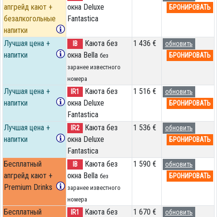
апгрейд кают +
окна Deluxe
БРОНИРОВАТЬ
безалкогольные
Fantastica
напитки
Лучшая цена +
Каюта без
1 436 €
IB
обновить
напитки
окна Bella
БРОНИРОВАТЬ
без
заранее известного
номера
Лучшая цена +
Каюта без
1 516 €
IR1
обновить
напитки
окна Deluxe
БРОНИРОВАТЬ
Fantastica
Лучшая цена +
Каюта без
1 536 €
IR2
обновить
напитки
окна Deluxe
БРОНИРОВАТЬ
Fantastica
Бесплатный
Каюта без
1 590 €
IB
обновить
апгрейд кают +
окна Bella
БРОНИРОВАТЬ
без
Premium Drinks
заранее известного
номера
Бесплатный
Каюта без
1 670 €
IR1
обновить