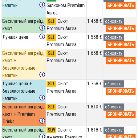
напитки
балконом Premium
БРОНИРОВАТЬ
Aurea
Бесплатный апгрейд
Сьют
1 458 €
SL1
обновить
кают
Premium Aurea
БРОНИРОВАТЬ
Лучшая цена
Сьют
1 558 €
SL1
обновить
Premium Aurea
БРОНИРОВАТЬ
Бесплатный апгрейд
Сьют
1 658 €
SL1
обновить
кают +
Premium Aurea
БРОНИРОВАТЬ
безалкогольные
напитки
Лучшая цена +
Сьют
1 758 €
SL1
обновить
безалкогольные
Premium Aurea
БРОНИРОВАТЬ
напитки
Бесплатный апгрейд
Сьют
1 810 €
SL1
обновить
кают + Premium
Premium Aurea
БРОНИРОВАТЬ
Drinks
Бесплатный апгрейд
Сьют с
1 818 €
SLW
обновить
кают
джакузи Premium
БРОНИРОВАТЬ