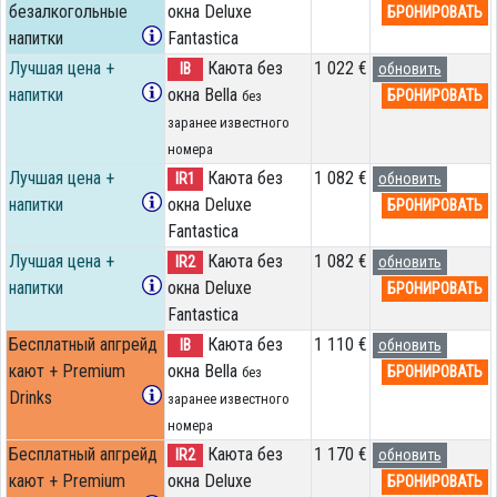
безалкогольные
окна Deluxe
БРОНИРОВАТЬ
напитки
Fantastica
Лучшая цена +
Каюта без
1 022 €
IB
обновить
напитки
окна Bella
БРОНИРОВАТЬ
без
заранее известного
номера
Лучшая цена +
Каюта без
1 082 €
IR1
обновить
напитки
окна Deluxe
БРОНИРОВАТЬ
Fantastica
Лучшая цена +
Каюта без
1 082 €
IR2
обновить
напитки
окна Deluxe
БРОНИРОВАТЬ
Fantastica
Бесплатный апгрейд
Каюта без
1 110 €
IB
обновить
кают + Premium
окна Bella
БРОНИРОВАТЬ
без
Drinks
заранее известного
номера
Бесплатный апгрейд
Каюта без
1 170 €
IR2
обновить
кают + Premium
окна Deluxe
БРОНИРОВАТЬ