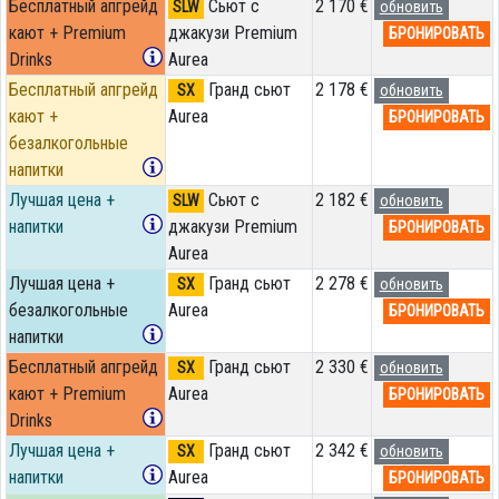
Бесплатный апгрейд
Сьют с
2 170 €
SLW
обновить
кают + Premium
джакузи Premium
БРОНИРОВАТЬ
Drinks
Aurea
Бесплатный апгрейд
Гранд сьют
2 178 €
SX
обновить
кают +
Aurea
БРОНИРОВАТЬ
безалкогольные
напитки
Лучшая цена +
Сьют с
2 182 €
SLW
обновить
напитки
джакузи Premium
БРОНИРОВАТЬ
Aurea
Лучшая цена +
Гранд сьют
2 278 €
SX
обновить
безалкогольные
Aurea
БРОНИРОВАТЬ
напитки
Бесплатный апгрейд
Гранд сьют
2 330 €
SX
обновить
кают + Premium
Aurea
БРОНИРОВАТЬ
Drinks
Лучшая цена +
Гранд сьют
2 342 €
SX
обновить
напитки
Aurea
БРОНИРОВАТЬ