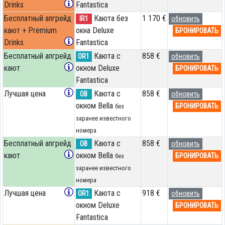
Drinks
Fantastica
Бесплатный апгрейд
Каюта без
1 170 €
IR1
обновить
кают + Premium
окна Deluxe
БРОНИРОВАТЬ
Drinks
Fantastica
Бесплатный апгрейд
Каюта с
858 €
OR1
обновить
кают
окном Deluxe
БРОНИРОВАТЬ
Fantastica
Лучшая цена
Каюта с
858 €
OB
обновить
окном Bella
БРОНИРОВАТЬ
без
заранее известного
номера
Бесплатный апгрейд
Каюта с
858 €
OB
обновить
кают
окном Bella
БРОНИРОВАТЬ
без
заранее известного
номера
Лучшая цена
Каюта с
918 €
OR1
обновить
окном Deluxe
БРОНИРОВАТЬ
Fantastica