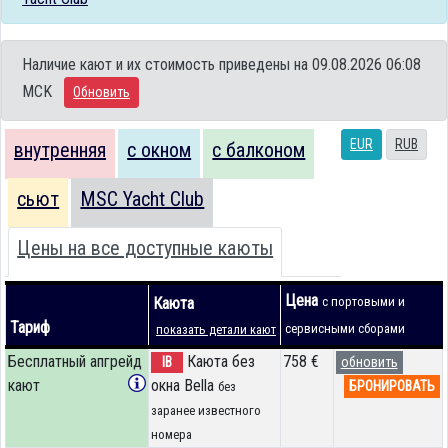
Наличие кают и их стоимость приведены на 09.08.2026 06:08
MCK
Обновить
EUR
RUB
внутренняя
с окном
с балконом
сьют
MSC Yacht Club
Цены на все доступные каюты
Цена
Каюта
с портовыми и
Тариф
сервисными сборами
показать детали кают
Бесплатный апгрейд
Каюта без
758 €
IB
обновить
кают
окна Bella
БРОНИРОВАТЬ
без
заранее известного
номера