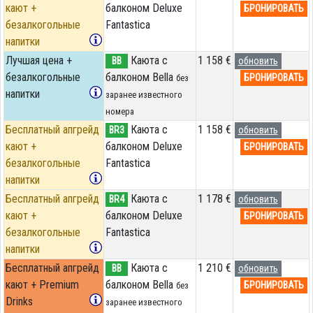
кают +
балконом Deluxe
БРОНИРОВАТЬ
безалкогольные
Fantastica
напитки
Лучшая цена +
Каюта с
1 158 €
BB
обновить
безалкогольные
балконом Bella
БРОНИРОВАТЬ
без
напитки
заранее известного
номера
Бесплатный апгрейд
Каюта с
1 158 €
BR3
обновить
кают +
балконом Deluxe
БРОНИРОВАТЬ
безалкогольные
Fantastica
напитки
Бесплатный апгрейд
Каюта с
1 178 €
BR4
обновить
кают +
балконом Deluxe
БРОНИРОВАТЬ
безалкогольные
Fantastica
напитки
Бесплатный апгрейд
Каюта с
1 210 €
BB
обновить
кают + Premium
балконом Bella
БРОНИРОВАТЬ
без
Drinks
заранее известного