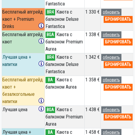
Fantastica
Бесплатный апгрейд
Каюта с
1 330 €
BR4
обновить
кают + Premium
балконом Deluxe
БРОНИРОВАТЬ
Drinks
Fantastica
Бесплатный апгрейд
Каюта с
1 338 €
BGA
обновить
кают
балконом Premium
БРОНИРОВАТЬ
Aurea
Лучшая цена +
Каюта с
1 342 €
BR4
обновить
напитки
балконом Deluxe
БРОНИРОВАТЬ
Fantastica
Бесплатный апгрейд
Каюта с
1 358 €
BA
обновить
кают +
балконом Aurea
БРОНИРОВАТЬ
безалкогольные
напитки
Лучшая цена
Каюта с
1 438 €
BGA
обновить
балконом Premium
БРОНИРОВАТЬ
Aurea
Лучшая цена +
Каюта с
1 458 €
BA
обновить