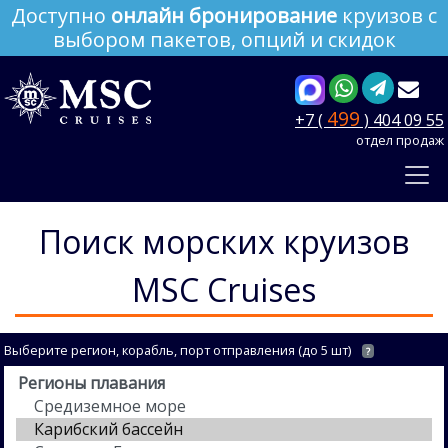
Доступно
онлайн бронирование
круизов с
выбором пакетов, опций и скидок
499
+7 (
) 404 09 55
отдел продаж
Поиск морских круизов
MSC Cruises
Выберите регион, корабль, порт отправления (до 5 шт)
?