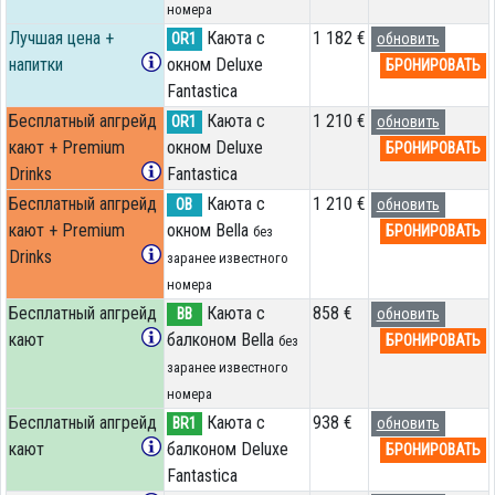
номера
Лучшая цена +
Каюта с
1 182 €
OR1
обновить
напитки
окном Deluxe
БРОНИРОВАТЬ
Fantastica
Бесплатный апгрейд
Каюта с
1 210 €
OR1
обновить
кают + Premium
окном Deluxe
БРОНИРОВАТЬ
Drinks
Fantastica
Бесплатный апгрейд
Каюта с
1 210 €
OB
обновить
кают + Premium
окном Bella
БРОНИРОВАТЬ
без
Drinks
заранее известного
номера
Бесплатный апгрейд
Каюта с
858 €
BB
обновить
кают
балконом Bella
БРОНИРОВАТЬ
без
заранее известного
номера
Бесплатный апгрейд
Каюта с
938 €
BR1
обновить
кают
балконом Deluxe
БРОНИРОВАТЬ
Fantastica