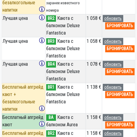
безалкогольные
заранее известного
напитки
номера
Лучшая цена
Каюта с
1 058 €
BR2
обновить
балконом Deluxe
БРОНИРОВАТЬ
Fantastica
Лучшая цена
Каюта с
1 058 €
BR3
обновить
балконом Deluxe
БРОНИРОВАТЬ
Fantastica
Лучшая цена
Каюта с
1 078 €
BR4
обновить
балконом Deluxe
БРОНИРОВАТЬ
Fantastica
Бесплатный апгрейд
Каюта с
1 138 €
BR1
обновить
кают +
балконом Deluxe
БРОНИРОВАТЬ
безалкогольные
Fantastica
напитки
Бесплатный апгрейд
Каюта с
1 158 €
BA
обновить
кают
балконом Aurea
БРОНИРОВАТЬ
Бесплатный апгрейд
Каюта с
1 158 €
BR2
обновить