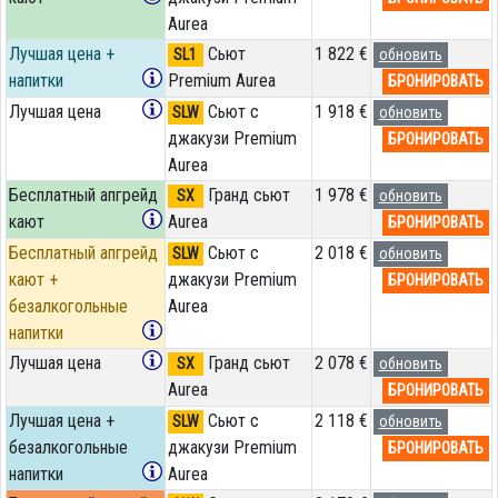
Aurea
Лучшая цена +
Сьют
1 822 €
SL1
обновить
напитки
Premium Aurea
БРОНИРОВАТЬ
Лучшая цена
Сьют с
1 918 €
SLW
обновить
джакузи Premium
БРОНИРОВАТЬ
Aurea
Бесплатный апгрейд
Гранд сьют
1 978 €
SX
обновить
кают
Aurea
БРОНИРОВАТЬ
Бесплатный апгрейд
Сьют с
2 018 €
SLW
обновить
кают +
джакузи Premium
БРОНИРОВАТЬ
безалкогольные
Aurea
напитки
Лучшая цена
Гранд сьют
2 078 €
SX
обновить
Aurea
БРОНИРОВАТЬ
Лучшая цена +
Сьют с
2 118 €
SLW
обновить
безалкогольные
джакузи Premium
БРОНИРОВАТЬ
напитки
Aurea