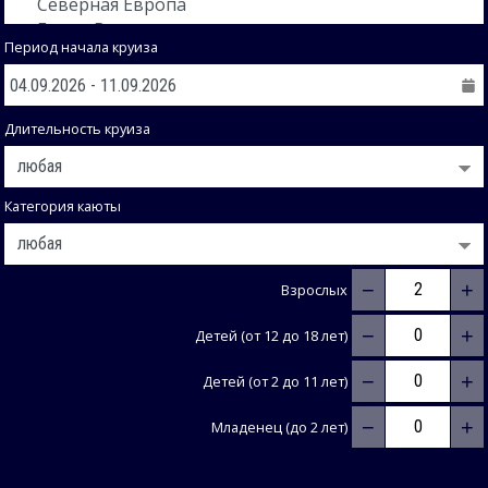
Период начала круиза
Длительность круиза
Категория каюты
−
+
Взрослых
−
+
Детей (от 12 до 18 лет)
−
+
Детей (от 2 до 11 лет)
−
+
Младенец (до 2 лет)