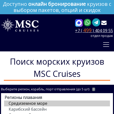
Доступно
онлайн бронирование
круизов с
выбором пакетов, опций и скидок
499
+7 (
) 404 09 55
отдел продаж
Поиск морских круизов
MSC Cruises
Выберите регион, корабль, порт отправления (до 5 шт)
?