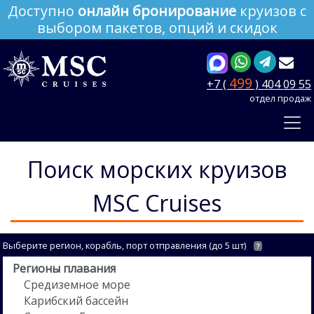
Доступно
онлайн бронирование
круизов с
выбором пакетов, опций и скидок
499
+7 (
) 404 09 55
отдел продаж
Поиск морских круизов
MSC Cruises
Выберите регион, корабль, порт отправления (до 5 шт)
?