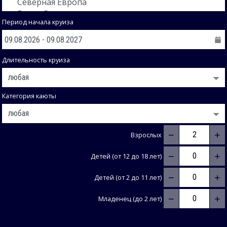
Период начала круиза
Длительность круиза
Категория каюты
−
+
Взрослых
−
+
Детей (от 12 до 18 лет)
−
+
Детей (от 2 до 11 лет)
−
+
Младенец (до 2 лет)