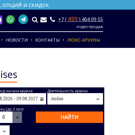
 опций и скидок
499
+7 (
) 404 09 55
отдел продаж
НОВОСТИ
КОНТАКТЫ
ЛЮКС-КРУИЗЫ
ises
од начала круиза
Длительность круиза
ц (до 2 лет)
+
НАЙТИ