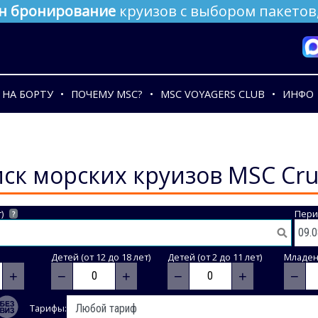
н бронирование
круизов с выбором пакетов,
НА БОРТУ
ПОЧЕМУ MSC?
MSC VOYAGERS CLUB
ИНФО
ск морских круизов MSC Cru
)
Пери
?
Детей (от 12 до 18 лет)
Детей (от 2 до 11 лет)
Младене
+
−
+
−
+
−
Тарифы: