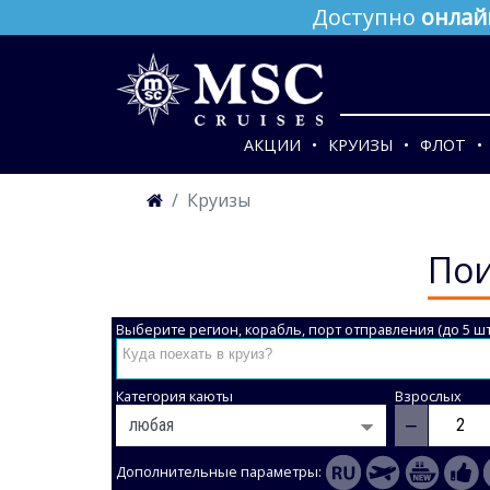
Доступно
онлай
АКЦИИ
КРУИЗЫ
ФЛОТ
Круизы
Пои
Выберите регион, корабль, порт отправления (до 5 шт
Категория каюты
Взрослых
−
Дополнительные параметры: