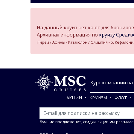
На данный круиз нет кают для бронирова
Архивная информация по
круизу Средизе
Пирей / Афины - Катаколон / Олимпия - о. Кефалония 
Курс компании на 0
АКЦИИ
КРУИЗЫ
ФЛОТ
Лучшие предложения, скидки, акции мы рассылае