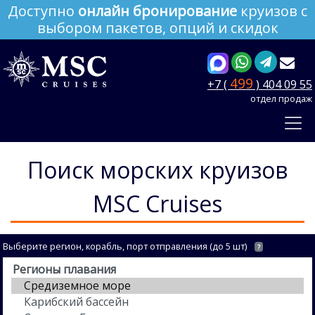
Доступно
онлайн бронирование
круизов с
выбором пакетов, опций и скидок
499
+7 (
) 404 09 55
отдел продаж
Поиск морских круизов
MSC Cruises
Выберите регион, корабль, порт отправления (до 5 шт)
?