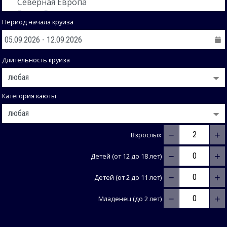
Период начала круиза
Длительность круиза
Категория каюты
−
+
Взрослых
−
+
Детей (от 12 до 18 лет)
−
+
Детей (от 2 до 11 лет)
−
+
Младенец (до 2 лет)