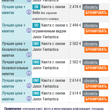
напитки
Junior Fantastica
Лучшая цена +
Каюта с окном
2 474 €
OB
обновить
напитки
Bella
БРОНИРОВАТЬ
без заранее
известного номера
Лучшая цена +
Каюта с окном с
2 494 €
OO
обновить
напитки
ограниченным видом
БРОНИРОВАТЬ
Junior Fantastica
Лучшая цена +
Каюта с окном
2 502 €
OM1
обновить
безалкогольные
Junior Fantastica
БРОНИРОВАТЬ
напитки
Лучшая цена +
Каюта с окном
2 502 €
OM2
обновить
безалкогольные
Junior Fantastica
БРОНИРОВАТЬ
напитки
Лучшая цена +
Каюта с окном
2 614 €
OM1
обновить
напитки
Junior Fantastica
БРОНИРОВАТЬ
Лучшая цена +
Каюта с окном
2 614 €
OM2
обновить
напитки
Junior Fantastica
БРОНИРОВАТЬ
Примечание:
описание кают, фото и мультимедиа информация, площадь