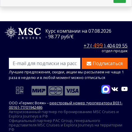
Курс компании на 07.08.2026
- 98.77 руб/€
499
+7 (
) 404 09 55
отдел продаж
Подписаться
Лучшие предложения, скидки, акции мы рассылаем не чаще 1
раза в неделю и в любой момент можно отписаться
ООО «Гермес Вояж» –
реестровый номер туроператора В031-
00161-77/01942486
Авторизованный партнер по бронированию MSC Cruises и
Explora Journeys в РФ
Официальный партнер PAC Group, генерального
представителя MSC Cruises и Explora Journeys на территории
РФ