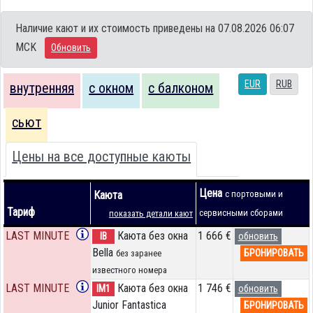
Наличие кают и их стоимость приведены на 07.08.2026 06:07
MCK
Обновить
EUR
RUB
внутренняя
с окном
с балконом
сьют
Цены на все доступные каюты
Цена
Каюта
с портовыми и
Тариф
сервисными сборами
показать детали кают
LAST MINUTE
Каюта без окна
1 666 €
IB
обновить
Bella
БРОНИРОВАТЬ
без заранее
известного номера
LAST MINUTE
Каюта без окна
1 746 €
IM1
обновить
Junior Fantastica
БРОНИРОВАТЬ