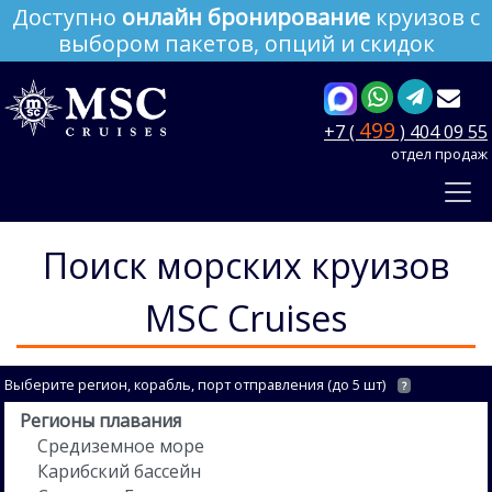
Доступно
онлайн бронирование
круизов с
выбором пакетов, опций и скидок
499
+7 (
) 404 09 55
отдел продаж
Поиск морских круизов
MSC Cruises
Выберите регион, корабль, порт отправления (до 5 шт)
?