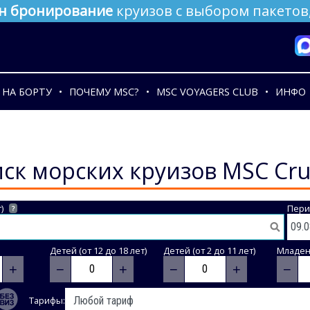
н бронирование
круизов с выбором пакетов,
НА БОРТУ
ПОЧЕМУ MSC?
MSC VOYAGERS CLUB
ИНФО
ск морских круизов MSC Cru
)
Пери
?
Детей (от 12 до 18 лет)
Детей (от 2 до 11 лет)
Младене
+
−
+
−
+
−
Тарифы: