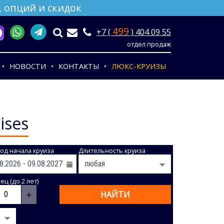
 опций и скидок
499
+7 (
) 404 09 55
отдел продаж
НОВОСТИ
КОНТАКТЫ
ЛЮКС-КРУИЗЫ
ises
од начала круиза
Длительность круиза
ц (до 2 лет)
+
НАЙТИ