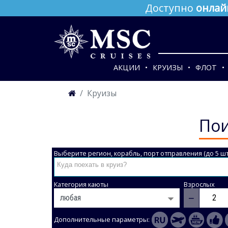
Доступно
онлай
АКЦИИ
КРУИЗЫ
ФЛОТ
Круизы
Пои
Выберите регион, корабль, порт отправления (до 5 шт
Категория каюты
Взрослых
−
Дополнительные параметры: