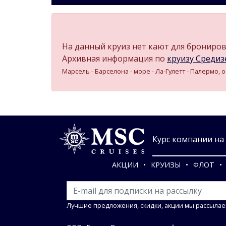
На данный круиз нет кают для бронирова
Архивная информация по
круизу Средизе
Марсель - Барселона - море - Ла-Гулетт - Палермо,
Курс компании на 0
АКЦИИ
КРУИЗЫ
ФЛОТ
Лучшие предложения, скидки, акции мы рассылае