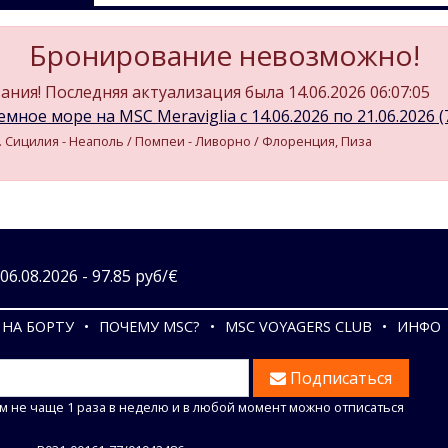
Бронирование невозможно!
ния! Последняя актуализация была 14.06.2026 06:07:05
мное море на MSC Meraviglia c 14.06.2026 по 21.06.2026 (7
 о. Сицилия - Неаполь / Помпеи - Ливорно / Флоренция, Пиза
6.08.2026 - 97.85 руб/€
НА БОРТУ
ПОЧЕМУ MSC?
MSC VOYAGERS CLUB
ИНФО
Подписаться
м не чаще 1 раза в неделю и в любой момент можно отписаться