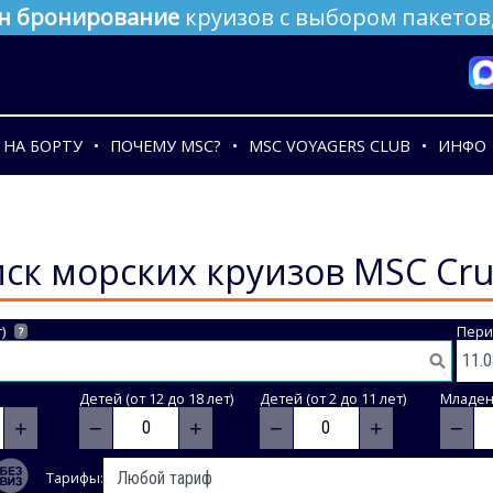
н бронирование
круизов с выбором пакетов,
НА БОРТУ
ПОЧЕМУ MSC?
MSC VOYAGERS CLUB
ИНФО
ск морских круизов MSC Cru
)
Пери
?
Детей (от 12 до 18 лет)
Детей (от 2 до 11 лет)
Младене
+
−
+
−
+
−
Тарифы: