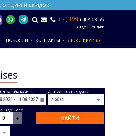
 опций и скидок
499
+7 (
) 404 09 55
отдел продаж
НОВОСТИ
КОНТАКТЫ
ЛЮКС-КРУИЗЫ
ises
од начала круиза
Длительность круиза
ц (до 2 лет)
+
НАЙТИ