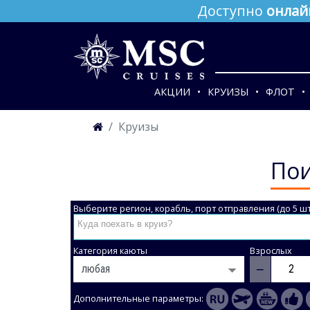
Доступно
онлай
АКЦИИ
КРУИЗЫ
ФЛОТ
Круизы
Пои
Выберите регион, корабль, порт отправления (до 5 шт
Категория каюты
Взрослых
−
Дополнительные параметры: