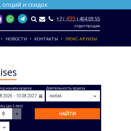
 опций и скидок
499
+7 (
) 404 09 55
отдел продаж
НОВОСТИ
КОНТАКТЫ
ЛЮКС-КРУИЗЫ
ises
од начала круиза
Длительность круиза
ц (до 2 лет)
+
НАЙТИ