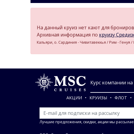
На данный круиз нет кают для бронирова
Архивная информация по
круизу Средизе
Кальяри, о. Сардиния - Чивитавеккья / Рим - Генуя 
Курс компании на 0
АКЦИИ
КРУИЗЫ
ФЛОТ
Лучшие предложения, скидки, акции мы рассылае