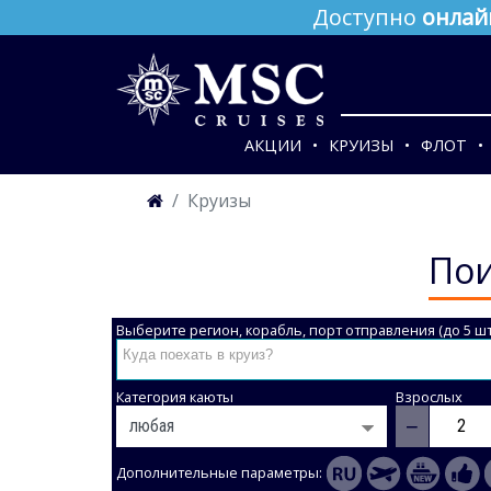
Доступно
онлай
АКЦИИ
КРУИЗЫ
ФЛОТ
Круизы
Пои
Выберите регион, корабль, порт отправления (до 5 шт
Категория каюты
Взрослых
−
Дополнительные параметры: