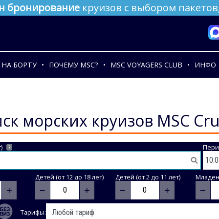
н бронирование
круизов с выбором пакетов,
НА БОРТУ
ПОЧЕМУ MSC?
MSC VOYAGERS CLUB
ИНФО
ск морских круизов MSC Cru
)
Пери
?
Детей (от 12 до 18 лет)
Детей (от 2 до 11 лет)
Младене
+
−
+
−
+
−
Тарифы: