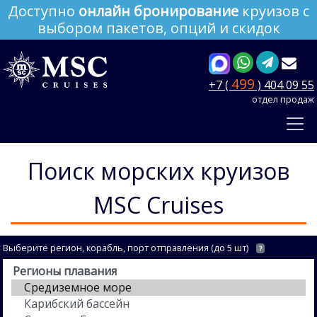
Доступно
онлайн бронирование
круизов с
выбором пакетов, опций и скидок
499
+7 (
) 404 09 55
отдел продаж
Поиск морских круизов
MSC Cruises
Выберите регион, корабль, порт отправления (до 5 шт)
?