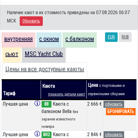
Наличие кают и их стоимость приведены на 07.08.2026 06:07
MCK
Обновить
EUR
RUB
внутренняя
с окном
с балконом
сьют
MSC Yacht Club
Цены на все доступные каюты
Цена
Каюта
с портовыми и
Тариф
сервисными сборами
показать детали кают
Лучшая цена
Каюта с
2 666 €
BB
обновить
балконом Bella
БРОНИРОВАТЬ
без
заранее известного
номера
Лучшая цена
Каюта с
2 846 €
BR2
обновить