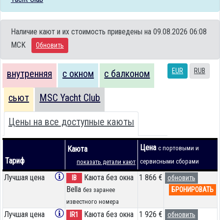
Наличие кают и их стоимость приведены на 09.08.2026 06:08
MCK
Обновить
EUR
RUB
внутренняя
с окном
с балконом
сьют
MSC Yacht Club
Цены на все доступные каюты
Цена
Каюта
с портовыми и
Тариф
сервисными сборами
показать детали кают
Лучшая цена
Каюта без окна
1 866 €
IB
обновить
Bella
БРОНИРОВАТЬ
без заранее
известного номера
Лучшая цена
Каюта без окна
1 926 €
IR1
обновить