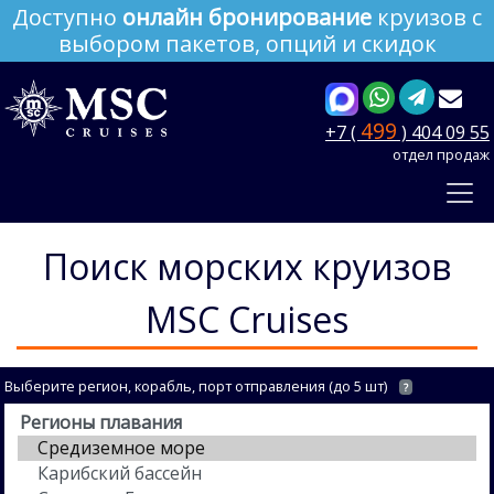
Доступно
онлайн бронирование
круизов с
выбором пакетов, опций и скидок
499
+7 (
) 404 09 55
отдел продаж
Поиск морских круизов
MSC Cruises
Выберите регион, корабль, порт отправления (до 5 шт)
?