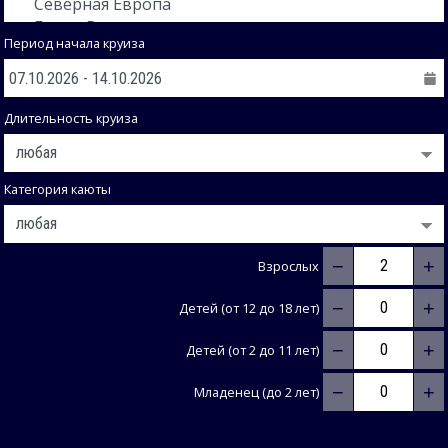
Период начала круиза
Длительность круиза
Категория каюты
−
+
Взрослых
−
+
Детей (от 12 до 18 лет)
−
+
Детей (от 2 до 11 лет)
−
+
Младенец (до 2 лет)