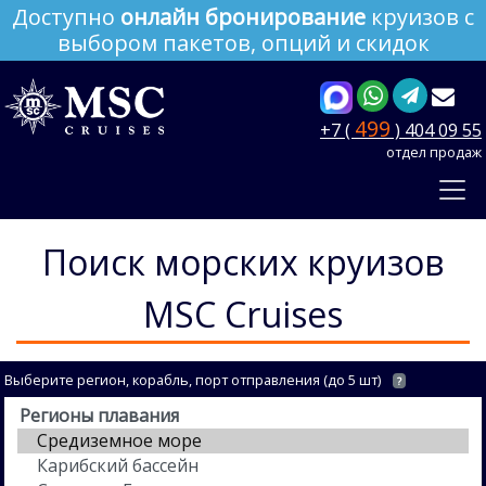
Доступно
онлайн бронирование
круизов с
выбором пакетов, опций и скидок
499
+7 (
) 404 09 55
отдел продаж
Поиск морских круизов
MSC Cruises
Выберите регион, корабль, порт отправления (до 5 шт)
?