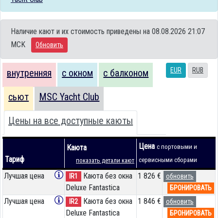
Наличие кают и их стоимость приведены на 08.08.2026 21:07
MCK
Обновить
EUR
RUB
внутренняя
с окном
с балконом
сьют
MSC Yacht Club
Цены на все доступные каюты
Цена
Каюта
с портовыми и
Тариф
сервисными сборами
показать детали кают
Лучшая цена
Каюта без окна
1 826 €
IR1
обновить
Deluxe Fantastica
БРОНИРОВАТЬ
Лучшая цена
Каюта без окна
1 846 €
IR2
обновить
Deluxe Fantastica
БРОНИРОВАТЬ