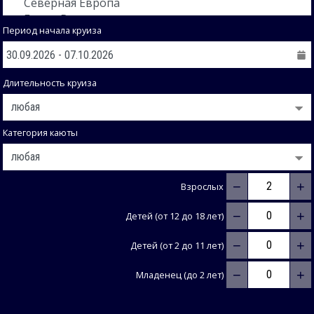
Период начала круиза
Длительность круиза
Категория каюты
−
+
Взрослых
−
+
Детей (от 12 до 18 лет)
−
+
Детей (от 2 до 11 лет)
−
+
Младенец (до 2 лет)