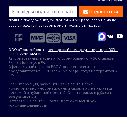
Подписаться
Лучшие предложения, скидки, акции мы рассылаем не чаще 1
раза в неделю и в любой момент можно отписаться
ООО «Гермес Вояж» –
реестровый номер туроператора В031-
00161-77/01942486
Авторизованный партнер по бронированию MSC Cruises и
Explora Journeys в РФ
Официальный партнер PAC Group, генерального
представителя MSC Cruises и Explora Journeys на территории
РФ
Вся информация, размещённая на сайте, носит
исключительно информационный характер и не является
рекламой и публичной офертой. Оплата только в рублях по
курсу компании.
Оставаясь на сайте Вы соглашаетесь с
Политикой
конфиденциальности