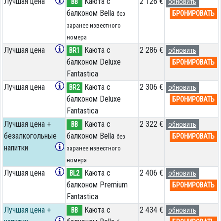
Лучшая цена
Каюта с
2 126 €
BB
обновить
балконом Bella
БРОНИРОВАТЬ
без
заранее известного
номера
Лучшая цена
Каюта с
2 286 €
BR1
обновить
балконом Deluxe
БРОНИРОВАТЬ
Fantastica
Лучшая цена
Каюта с
2 306 €
BR2
обновить
балконом Deluxe
БРОНИРОВАТЬ
Fantastica
Лучшая цена +
Каюта с
2 322 €
BB
обновить
безалкогольные
балконом Bella
БРОНИРОВАТЬ
без
напитки
заранее известного
номера
Лучшая цена
Каюта с
2 406 €
BL2
обновить
балконом Premium
БРОНИРОВАТЬ
Fantastica
Лучшая цена +
Каюта с
2 434 €
BB
обновить