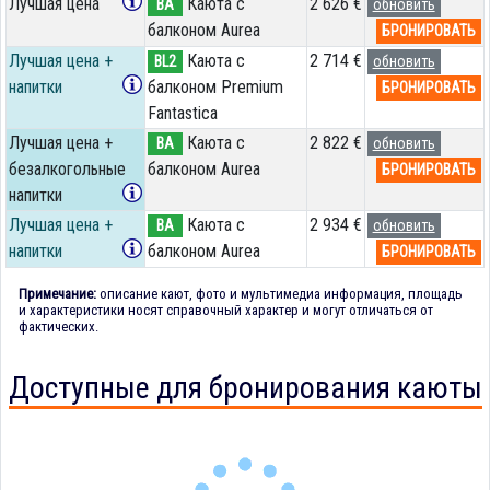
Лучшая цена
Каюта с
2 626 €
BA
обновить
балконом Aurea
БРОНИРОВАТЬ
Лучшая цена +
Каюта с
2 714 €
BL2
обновить
напитки
балконом Premium
БРОНИРОВАТЬ
Fantastica
Лучшая цена +
Каюта с
2 822 €
BA
обновить
безалкогольные
балконом Aurea
БРОНИРОВАТЬ
напитки
Лучшая цена +
Каюта с
2 934 €
BA
обновить
напитки
балконом Aurea
БРОНИРОВАТЬ
Примечание:
описание кают, фото и мультимедиа информация, площадь
и характеристики носят справочный характер и могут отличаться от
фактических.
Доступные для бронирования каюты