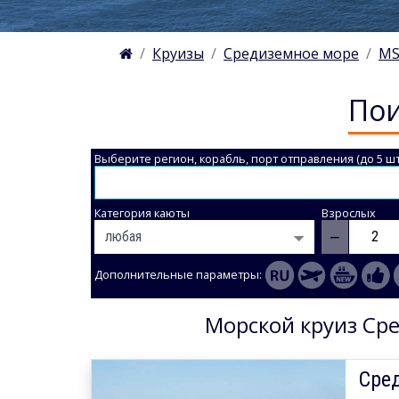
Круизы
Средиземное море
MS
Пои
Выберите регион, корабль, порт отправления (до 5 шт
Категория каюты
Взрослых
−
Дополнительные параметры:
Морской круиз Сре
Сред