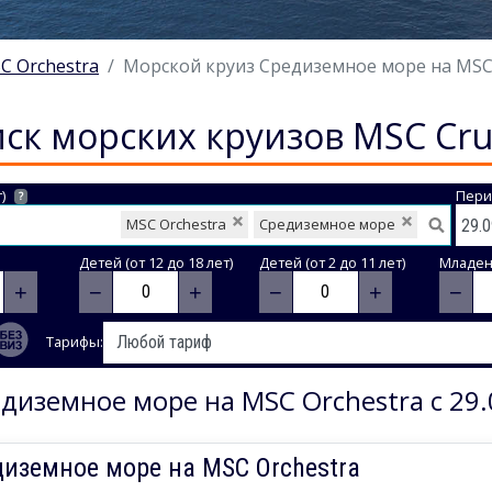
C Orchestra
Морской круиз Средиземное море на MSC O
ск морских круизов MSC Cru
)
Пери
?
MSC Orchestra
Средиземное море
Детей (от 12 до 18 лет)
Детей (от 2 до 11 лет)
Младене
+
−
+
−
+
−
Тарифы:
диземное море на MSC Orchestra с 29.
иземное море на MSC Orchestra