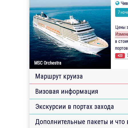
Чив
7 ноч
Цены з
Измени
в стои
порто
Э
+23
MSC Orchestra
Маршрут круиза
Визовая информация
Экскурсии в портах захода
Дополнительные пакеты и что 