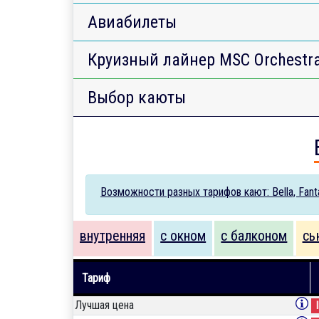
Авиабилеты
Круизный лайнер MSC Orchestr
Выбор каюты
Возможности разных тарифов кают: Bella, Fantas
внутренняя
с окном
с балконом
сь
Тариф
Лучшая цена