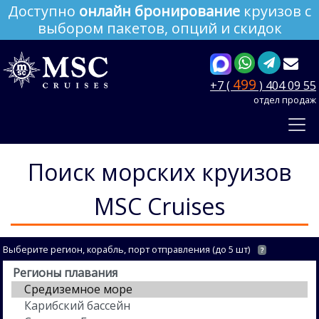
Доступно
онлайн бронирование
круизов с
выбором пакетов, опций и скидок
499
+7 (
) 404 09 55
отдел продаж
Поиск морских круизов
MSC Cruises
Выберите регион, корабль, порт отправления (до 5 шт)
?