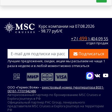
Курс компании на 07.08.2026
- 98.77 руб/€
499
+7 (
) 404 09 55
отдел продаж
Подписаться
Лучшие предложения, скидки, акции мы рассылаем не чаще 1
раза в неделю и в любой момент можно отписаться
ООО «Гермес Вояж» –
реестровый номер туроператора В031-
00161-77/01942486
Авторизованный партнер по бронированию MSC Cruises и
Explora Journeys в РФ
Официальный партнер PAC Group, генерального
представителя MSC Cruises и Explora Journeys на территории
РФ