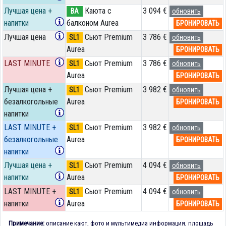
Лучшая цена +
Каюта с
3 094 €
BA
обновить
напитки
балконом Aurea
БРОНИРОВАТЬ
Лучшая цена
Сьют Premium
3 786 €
SL1
обновить
Aurea
БРОНИРОВАТЬ
LAST MINUTE
Сьют Premium
3 786 €
SL1
обновить
Aurea
БРОНИРОВАТЬ
Лучшая цена +
Сьют Premium
3 982 €
SL1
обновить
безалкогольные
Aurea
БРОНИРОВАТЬ
напитки
LAST MINUTE +
Сьют Premium
3 982 €
SL1
обновить
безалкогольные
Aurea
БРОНИРОВАТЬ
напитки
Лучшая цена +
Сьют Premium
4 094 €
SL1
обновить
напитки
Aurea
БРОНИРОВАТЬ
LAST MINUTE +
Сьют Premium
4 094 €
SL1
обновить
напитки
Aurea
БРОНИРОВАТЬ
Примечание:
описание кают, фото и мультимедиа информация, площадь