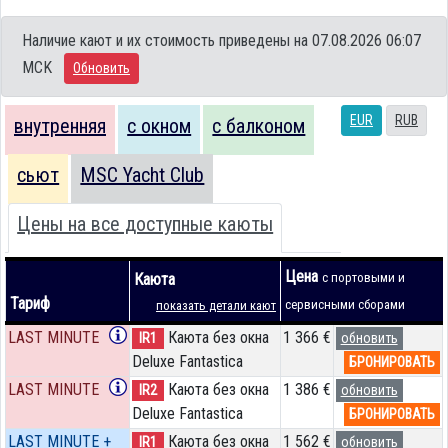
Наличие кают и их стоимость приведены на 07.08.2026 06:07
MCK
Обновить
EUR
RUB
внутренняя
с окном
с балконом
сьют
MSC Yacht Club
Цены на все доступные каюты
Цена
Каюта
с портовыми и
Тариф
сервисными сборами
показать детали кают
LAST MINUTE
Каюта без окна
1 366 €
IR1
обновить
Deluxe Fantastica
БРОНИРОВАТЬ
LAST MINUTE
Каюта без окна
1 386 €
IR2
обновить
Deluxe Fantastica
БРОНИРОВАТЬ
LAST MINUTE +
Каюта без окна
1 562 €
IR1
обновить