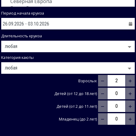
Период начала круиза
Длительность круиза
Категория каюты
−
+
Взрослых
−
+
Детей (от 12 до 18 лет)
−
+
Детей (от 2 до 11 лет)
−
+
Младенец (до 2 лет)