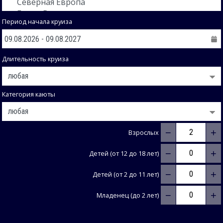
Период начала круиза
Длительность круиза
Категория каюты
−
+
Взрослых
−
+
Детей (от 12 до 18 лет)
−
+
Детей (от 2 до 11 лет)
−
+
Младенец (до 2 лет)