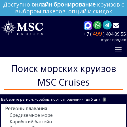
Доступно
онлайн бронирование
круизов с
выбором пакетов, опций и скидок
499
+7 (
) 404 09 55
отдел продаж
Поиск морских круизов
MSC Cruises
Выберите регион, корабль, порт отправления (до 5 шт)
?