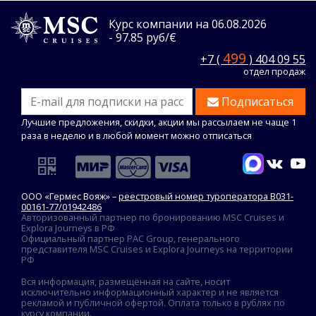
Курс компании на 06.08.2026
- 97.85 руб/€
499
+7 (
) 404 09 55
отдел продаж
Подписаться
Лучшие предложения, скидки, акции мы рассылаем не чаще 1
раза в неделю и в любой момент можно отписаться
ООО «Гермес Вояж» –
реестровый номер туроператора В031-
00161-77/01942486
Авторизованный партнер по бронированию MSC Cruises и
Explora Journeys в РФ
Официальный партнер PAC Group, генерального
представителя MSC Cruises и Explora Journeys на территории
РФ
Вся информация, размещённая на сайте, носит
исключительно информационный характер и не является
рекламой и публичной офертой. Оплата только в рублях по
курсу компании.