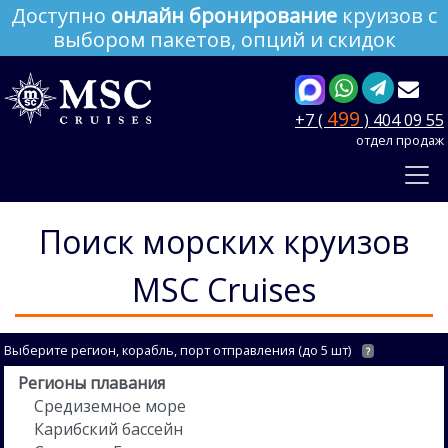
Доступно
онлайн бронирование
круизов с
выбором пакетов, опций и скидок
499
+7 (
) 404 09 55
отдел продаж
Поиск морских круизов
MSC Cruises
Выберите регион, корабль, порт отправления (до 5 шт)
?