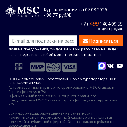
Курс компании на 07.08.2026
- 98.77 руб/€
499
+7 (
) 404 09 55
отдел продаж
Подписаться
Лучшие предложения, скидки, акции мы рассылаем не чаще 1
раза в неделю и в любой момент можно отписаться
ООО «Гермес Вояж» –
реестровый номер туроператора В031-
00161-77/01942486
Авторизованный партнер по бронированию MSC Cruises и
Explora Journeys в РФ
Официальный партнер PAC Group, генерального
представителя MSC Cruises и Explora Journeys на территории
РФ
Вся информация, размещённая на сайте, носит
исключительно информационный характер и не является
рекламой и публичной офертой. Оплата только в рублях по
курсу компании.