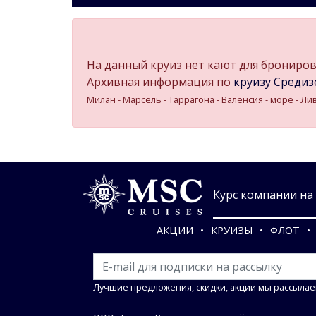
На данный круиз нет кают для бронирова
Архивная информация по
круизу Средизе
Милан - Марсель - Таррагона - Валенсия - море - Л
Курс компании на 0
АКЦИИ
КРУИЗЫ
ФЛОТ
Лучшие предложения, скидки, акции мы рассылае