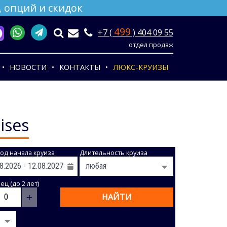
 опций и скидок
499
+7 (
) 404 09 55
отдел продаж
НОВОСТИ
КОНТАКТЫ
ЛЮКС-КРУИЗЫ
ises
од начала круиза
Длительность круиза
ц (до 2 лет)
+
НАЙТИ