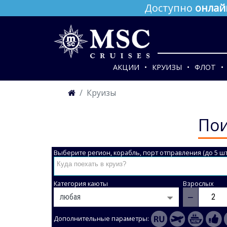
Доступно
онлай
АКЦИИ
КРУИЗЫ
ФЛОТ
Круизы
Пои
Выберите регион, корабль, порт отправления (до 5 шт
Категория каюты
Взрослых
−
Дополнительные параметры: