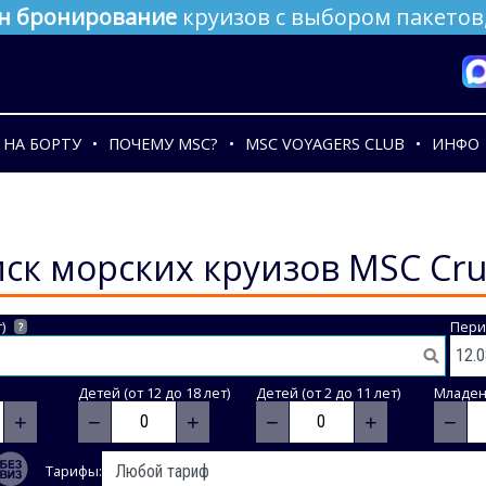
н бронирование
круизов с выбором пакетов,
НА БОРТУ
ПОЧЕМУ MSC?
MSC VOYAGERS CLUB
ИНФО
ск морских круизов MSC Cru
)
Пери
?
Детей (от 12 до 18 лет)
Детей (от 2 до 11 лет)
Младене
+
−
+
−
+
−
Тарифы: