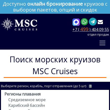
Доступно
онлайн бронирование
круизов с
выбором пакетов, опций и скидок
499
+7 (
) 404 09 55
отдел продаж
Поиск морских круизов
MSC Cruises
Выберите регион, корабль, порт отправления (до 5 шт)
?