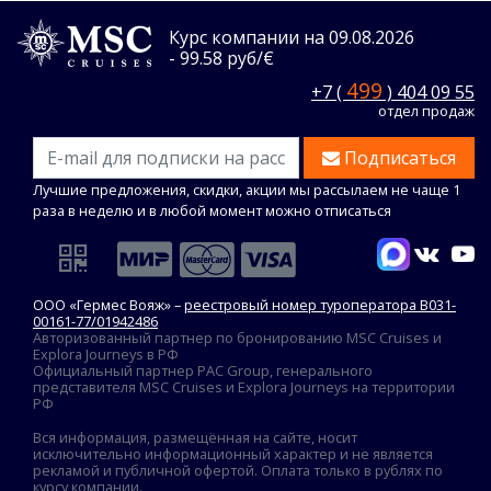
Курс компании на 09.08.2026
- 99.58 руб/€
499
+7 (
) 404 09 55
отдел продаж
Подписаться
Лучшие предложения, скидки, акции мы рассылаем не чаще 1
раза в неделю и в любой момент можно отписаться
ООО «Гермес Вояж» –
реестровый номер туроператора В031-
00161-77/01942486
Авторизованный партнер по бронированию MSC Cruises и
Explora Journeys в РФ
Официальный партнер PAC Group, генерального
представителя MSC Cruises и Explora Journeys на территории
РФ
Вся информация, размещённая на сайте, носит
исключительно информационный характер и не является
рекламой и публичной офертой. Оплата только в рублях по
курсу компании.