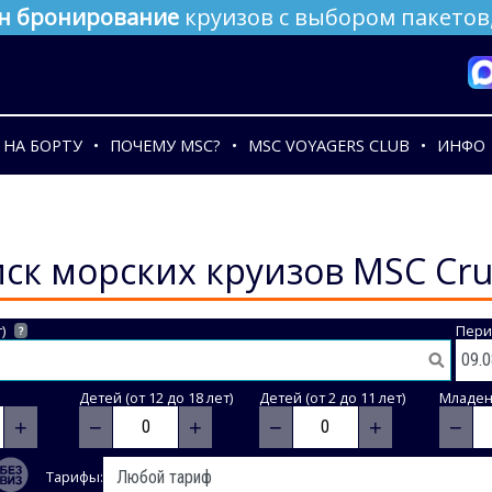
н бронирование
круизов с выбором пакетов,
НА БОРТУ
ПОЧЕМУ MSC?
MSC VOYAGERS CLUB
ИНФО
ск морских круизов MSC Cru
)
Пери
?
Детей (от 12 до 18 лет)
Детей (от 2 до 11 лет)
Младене
+
−
+
−
+
−
Тарифы: