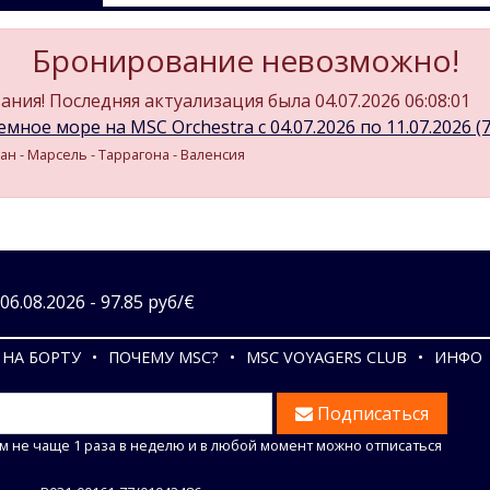
Бронирование невозможно!
ния! Последняя актуализация была 04.07.2026 06:08:01
мное море на MSC Orchestra c 04.07.2026 по 11.07.2026 (7 
ан - Марсель - Таррагона - Валенсия
6.08.2026 - 97.85 руб/€
НА БОРТУ
ПОЧЕМУ MSC?
MSC VOYAGERS CLUB
ИНФО
Подписаться
м не чаще 1 раза в неделю и в любой момент можно отписаться