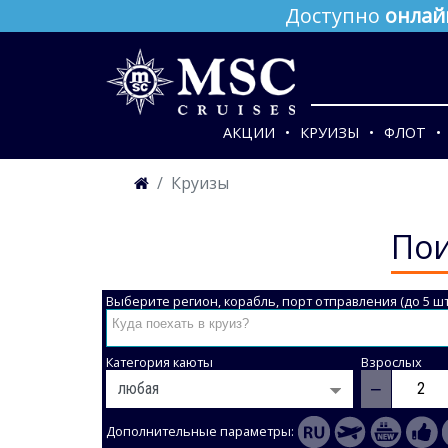
Доступно
онлай
АКЦИИ
КРУИЗЫ
ФЛОТ
Круизы
Пои
Выберите регион, корабль, порт отправления (до 5 шт
Категория каюты
Взрослых
−
Дополнительные параметры: