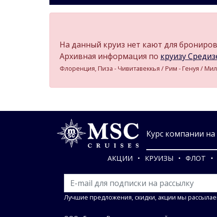
На данный круиз нет кают для бронирова
Архивная информация по
круизу Средизе
Флоренция, Пиза - Чивитавеккья / Рим - Генуя / Мил
Курс компании на 0
АКЦИИ
КРУИЗЫ
ФЛОТ
Лучшие предложения, скидки, акции мы рассылае