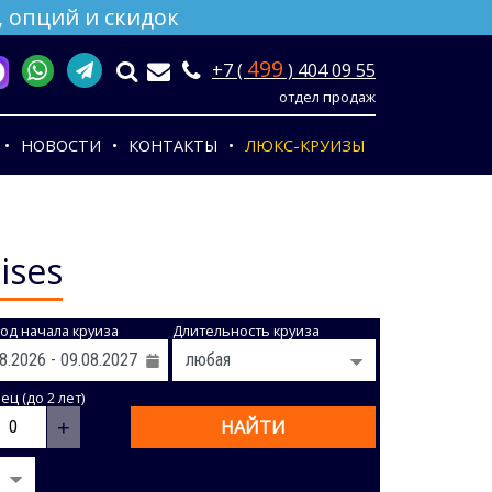
 опций и скидок
499
+7 (
) 404 09 55
отдел продаж
НОВОСТИ
КОНТАКТЫ
ЛЮКС-КРУИЗЫ
ises
од начала круиза
Длительность круиза
ц (до 2 лет)
+
НАЙТИ