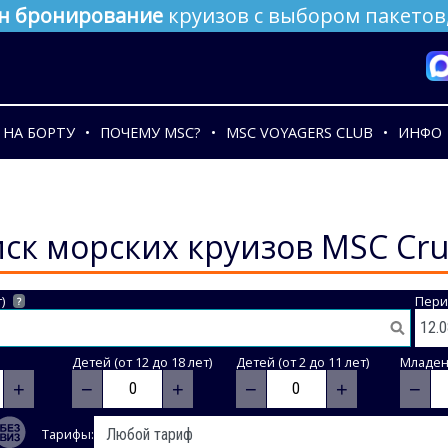
н бронирование
круизов с выбором пакетов,
НА БОРТУ
ПОЧЕМУ MSC?
MSC VOYAGERS CLUB
ИНФО
ск морских круизов MSC Cru
)
Пери
?
Детей (от 12 до 18 лет)
Детей (от 2 до 11 лет)
Младене
+
−
+
−
+
−
Тарифы: