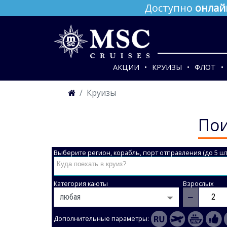
Доступно
онлай
АКЦИИ
КРУИЗЫ
ФЛОТ
Круизы
Пои
Выберите регион, корабль, порт отправления (до 5 шт
Категория каюты
Взрослых
−
Дополнительные параметры: