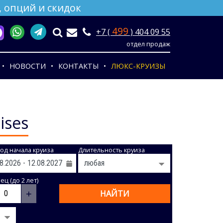
 опций и скидок
499
+7 (
) 404 09 55
отдел продаж
НОВОСТИ
КОНТАКТЫ
ЛЮКС-КРУИЗЫ
ises
од начала круиза
Длительность круиза
ц (до 2 лет)
+
НАЙТИ