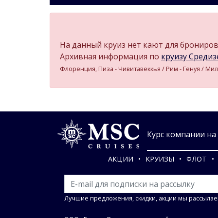
На данный круиз нет кают для бронирова
Архивная информация по
круизу Средизе
Флоренция, Пиза - Чивитавеккья / Рим - Генуя / Мил
Курс компании на 0
АКЦИИ
КРУИЗЫ
ФЛОТ
Лучшие предложения, скидки, акции мы рассылае