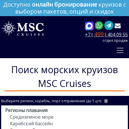
Доступно
онлайн бронирование
круизов с
выбором пакетов, опций и скидок
499
+7 (
) 404 09 55
отдел продаж
Поиск морских круизов
MSC Cruises
Выберите регион, корабль, порт отправления (до 5 шт)
?