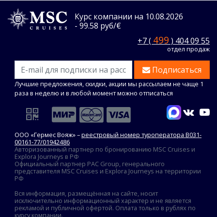
Курс компании на 10.08.2026
- 99.58 руб/€
499
+7 (
) 404 09 55
отдел продаж
Подписаться
Лучшие предложения, скидки, акции мы рассылаем не чаще 1
раза в неделю и в любой момент можно отписаться
ООО «Гермес Вояж» –
реестровый номер туроператора В031-
00161-77/01942486
Авторизованный партнер по бронированию MSC Cruises и
Explora Journeys в РФ
Официальный партнер PAC Group, генерального
представителя MSC Cruises и Explora Journeys на территории
РФ
Вся информация, размещённая на сайте, носит
исключительно информационный характер и не является
рекламой и публичной офертой. Оплата только в рублях по
курсу компании.