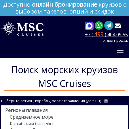
Доступно
онлайн бронирование
круизов с
выбором пакетов, опций и скидок
499
+7 (
) 404 09 55
отдел продаж
Поиск морских круизов
MSC Cruises
Выберите регион, корабль, порт отправления (до 5 шт)
?