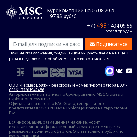
Курс компании на 06.08.2026
- 97.85 руб/€
499
+7 (
) 404 09 55
отдел продаж
Подписаться
Лучшие предложения, скидки, акции мы рассылаем не чаще 1
раза в неделю и в любой момент можно отписаться
ООО «Гермес Вояж» –
реестровый номер туроператора В031-
00161-77/01942486
Авторизованный партнер по бронированию MSC Cruises и
Explora Journeys в РФ
Официальный партнер PAC Group, генерального
представителя MSC Cruises и Explora Journeys на территории
РФ
Вся информация, размещённая на сайте, носит
исключительно информационный характер и не является
рекламой и публичной офертой. Оплата только в рублях по
курсу компании.