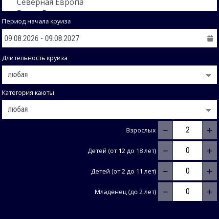
Период начала круиза
Длительность круиза
Категория каюты
−
+
Взрослых
−
+
Детей (от 12 до 18 лет)
−
+
Детей (от 2 до 11 лет)
−
+
Младенец (до 2 лет)