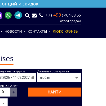
 опций и скидок
499
+7 (
) 404 09 55
отдел продаж
НОВОСТИ
КОНТАКТЫ
ЛЮКС-КРУИЗЫ
ises
од начала круиза
Длительность круиза
ц (до 2 лет)
+
НАЙТИ