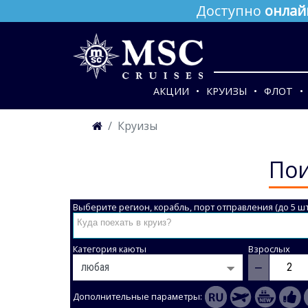
Доступно
онлай
АКЦИИ
КРУИЗЫ
ФЛОТ
Круизы
Пои
Выберите регион, корабль, порт отправления (до 5 шт
Категория каюты
Взрослых
−
Дополнительные параметры: