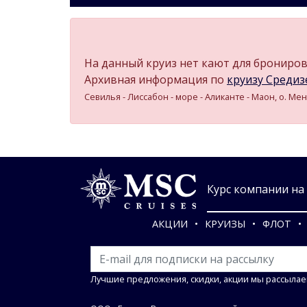
На данный круиз нет кают для бронирова
Архивная информация по
круизу Средизе
Севилья - Лиссабон - море - Аликанте - Маон, о. Мен
Курс компании на 0
АКЦИИ
КРУИЗЫ
ФЛОТ
Лучшие предложения, скидки, акции мы рассылае