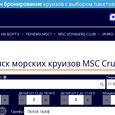
н бронирование
круизов с выбором пакетов,
НА БОРТУ
ПОЧЕМУ MSC?
MSC VOYAGERS CLUB
ИНФО
ск морских круизов MSC Cru
)
Пери
?
Детей (от 12 до 18 лет)
Детей (от 2 до 11 лет)
Младене
+
−
+
−
+
−
Тарифы: