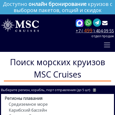
Доступно
онлайн бронирование
круизов с
выбором пакетов, опций и скидок
499
+7 (
) 404 09 55
отдел продаж
Поиск морских круизов
MSC Cruises
Выберите регион, корабль, порт отправления (до 5 шт)
?