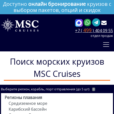
Доступно
онлайн бронирование
круизов с
выбором пакетов, опций и скидок
499
+7 (
) 404 09 55
отдел продаж
Поиск морских круизов
MSC Cruises
Выберите регион, корабль, порт отправления (до 5 шт)
?