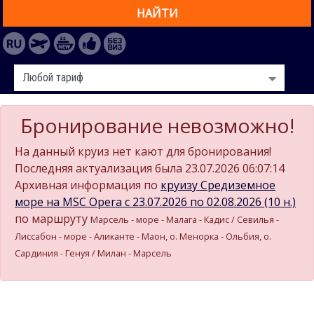
НАЙТИ
Бронирование невозможно!
На данный круиз нет кают для бронирования!
Последняя актуализация была 23.07.2026 06:07:14
Архивная информация по
круизу Средиземное
море на MSC Opera c 23.07.2026 по 02.08.2026 (10 н.)
по маршруту
Марсель - море - Малага - Кадиc / Севилья -
Лиссабон - море - Аликанте - Маон, о. Менорка - Ольбия, о.
Сардиния - Генуя / Милан - Марсель