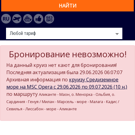
НАЙТИ
Бронирование невозможно!
На данный круиз нет кают для бронирования!
Последняя актуализация была 29.06.2026 06:07:07
Архивная информация по
круизу Средиземное
море на MSC Opera c 29.06.2026 по 09.07.2026 (10 н.)
по маршруту
Аликанте - Маон, о. Менорка - Ольбия, о.
Сардиния - Генуя / Милан - Марсель - море - Малага - Кадиc /
Севилья - Лиссабон - море - Аликанте