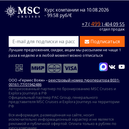
Курс компании на 10.08.2026
- 99.58 руб/€
499
+7 (
) 404 09 55
отдел продаж
Подписаться
Лучшие предложения, скидки, акции мы рассылаем не чаще 1
раза в неделю и в любой момент можно отписаться
ООО «Гермес Вояж» –
реестровый номер туроператора В031-
00161-77/01942486
Авторизованный партнер по бронированию MSC Cruises и
Explora Journeys в РФ
Официальный партнер PAC Group, генерального
представителя MSC Cruises и Explora Journeys на территории
РФ
Вся информация, размещённая на сайте, носит
исключительно информационный характер и не является
рекламой и публичной офертой. Оплата только в рублях по
курсу компании.