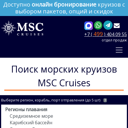
Доступно
онлайн бронирование
круизов с
выбором пакетов, опций и скидок
499
+7 (
) 404 09 55
отдел продаж
Поиск морских круизов
MSC Cruises
Выберите регион, корабль, порт отправления (до 5 шт)
?