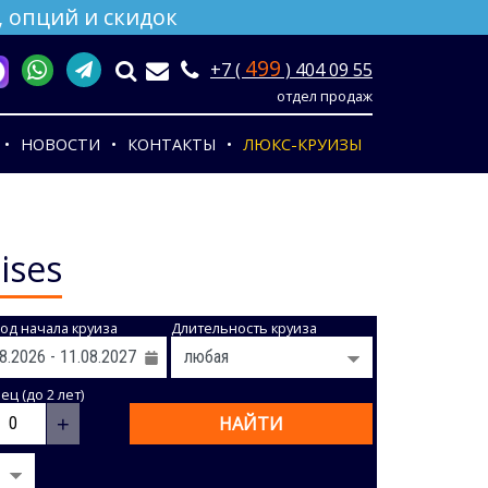
 опций и скидок
499
+7 (
) 404 09 55
отдел продаж
НОВОСТИ
КОНТАКТЫ
ЛЮКС-КРУИЗЫ
ises
од начала круиза
Длительность круиза
ц (до 2 лет)
+
НАЙТИ