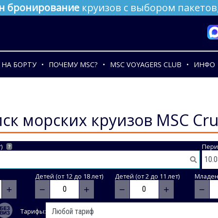
н бронирование
круизов с выбором пакетов,
НА БОРТУ
ПОЧЕМУ MSC?
MSC VOYAGERS CLUB
ИНФО
ск морских круизов MSC Cru
)
Пери
?
Детей (от 12 до 18 лет)
Детей (от 2 до 11 лет)
Младене
+
−
+
−
+
−
Тарифы: