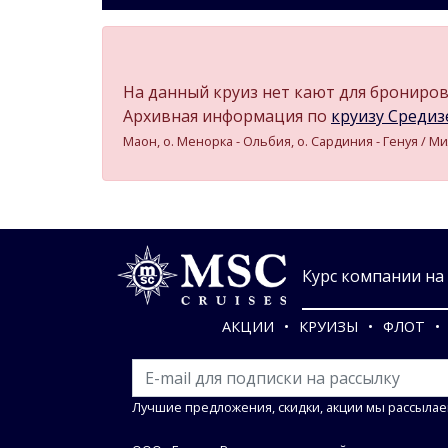
На данный круиз нет кают для бронирова
Архивная информация по
круизу Средизе
Маон, о. Менорка - Ольбия, о. Сардиния - Генуя / Ми
Курс компании на 0
АКЦИИ
КРУИЗЫ
ФЛОТ
Лучшие предложения, скидки, акции мы рассылае