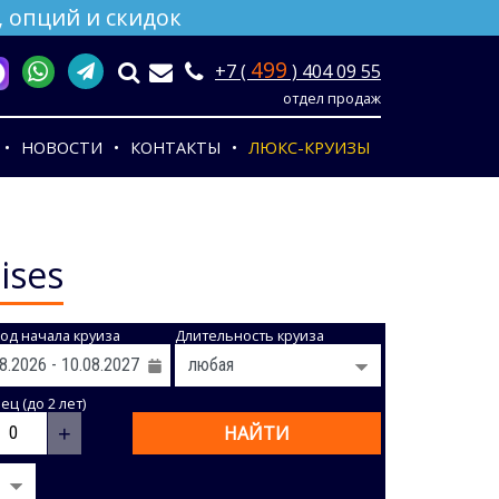
 опций и скидок
499
+7 (
) 404 09 55
отдел продаж
НОВОСТИ
КОНТАКТЫ
ЛЮКС-КРУИЗЫ
ises
од начала круиза
Длительность круиза
ц (до 2 лет)
+
НАЙТИ