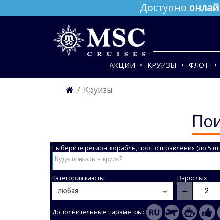
Доступно
онлай
АКЦИИ
КРУИЗЫ
ФЛОТ
Круизы
Пои
Выберите регион, корабль, порт отправления (до 5 шт
Категория каюты
Взрослых
−
Дополнительные параметры: