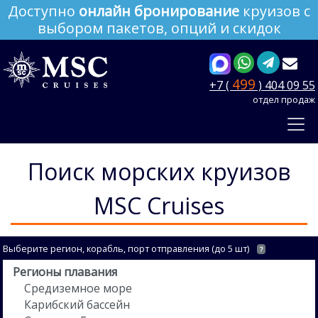
Доступно
онлайн бронирование
круизов с
выбором пакетов, опций и скидок
499
+7 (
) 404 09 55
отдел продаж
Поиск морских круизов
MSC Cruises
Выберите регион, корабль, порт отправления (до 5 шт)
?