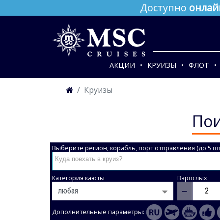
Доступно
онлай
АКЦИИ
КРУИЗЫ
ФЛОТ
Круизы
Пои
Выберите регион, корабль, порт отправления (до 5 шт
Категория каюты
Взрослых
−
Дополнительные параметры: