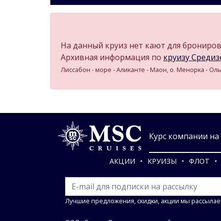
На данный круиз нет кают для бронирова
Архивная информация по
круизу Средизе
Лиссабон - море - Аликанте - Маон, о. Менорка - Оль
Курс компании на 0
АКЦИИ
КРУИЗЫ
ФЛОТ
Лучшие предложения, скидки, акции мы рассылае