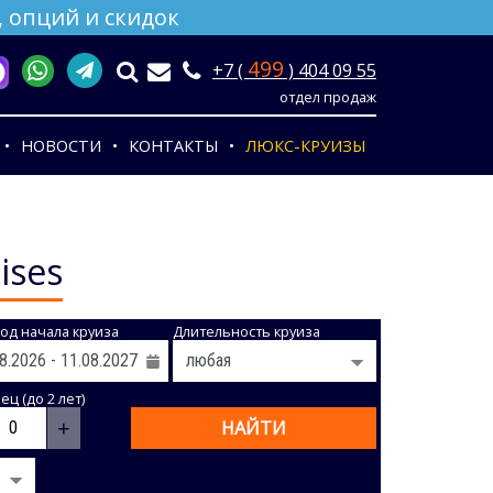
 опций и скидок
499
+7 (
) 404 09 55
отдел продаж
НОВОСТИ
КОНТАКТЫ
ЛЮКС-КРУИЗЫ
ises
од начала круиза
Длительность круиза
ц (до 2 лет)
+
НАЙТИ