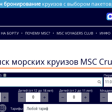
н бронирование
круизов с выбором пакетов,
НА БОРТУ
ПОЧЕМУ MSC?
MSC VOYAGERS CLUB
ИНФО
ск морских круизов MSC Cru
)
Пери
?
Детей (от 12 до 18 лет)
Детей (от 2 до 11 лет)
Младене
+
−
+
−
+
−
Тарифы: