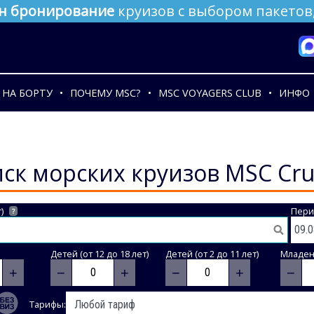
н бронирование
круизов с выбором пакетов,
НА БОРТУ
ПОЧЕМУ MSC?
MSC VOYAGERS CLUB
ИНФО
ск морских круизов MSC Cru
)
Пери
?
Детей (от 12 до 18 лет)
Детей (от 2 до 11 лет)
Младене
+
−
+
−
+
−
Тарифы: