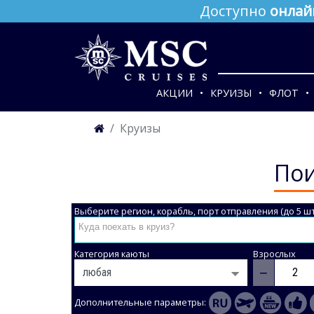
Доступно
онлай
АКЦИИ
КРУИЗЫ
ФЛОТ
Круизы
Пои
Выберите регион, корабль, порт отправления (до 5 шт
Категория каюты
Взрослых
−
Дополнительные параметры: