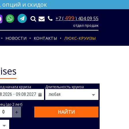
 опций и скидок
499
+7 (
) 404 09 55
отдел продаж
НОВОСТИ
КОНТАКТЫ
ЛЮКС-КРУИЗЫ
ises
од начала круиза
Длительность круиза
ц (до 2 лет)
+
НАЙТИ