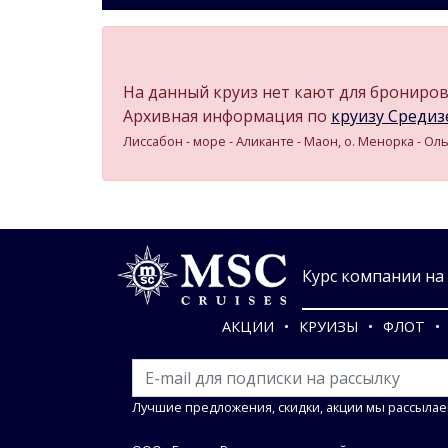
На данный круиз нет кают для бронирова
Архивная информация по
круизу Средизе
Лиссабон - море - Аликанте - Маон, о. Менорка - Оль
Курс компании на 0
АКЦИИ
КРУИЗЫ
ФЛОТ
Лучшие предложения, скидки, акции мы рассылае