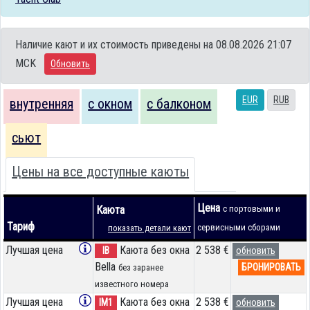
Наличие кают и их стоимость приведены на 08.08.2026 21:07
MCK
Обновить
EUR
RUB
внутренняя
с окном
с балконом
сьют
Цены на все доступные каюты
Цена
Каюта
с портовыми и
Тариф
сервисными сборами
показать детали кают
Лучшая цена
Каюта без окна
2 538 €
IB
обновить
Bella
БРОНИРОВАТЬ
без заранее
известного номера
Лучшая цена
Каюта без окна
2 538 €
IM1
обновить