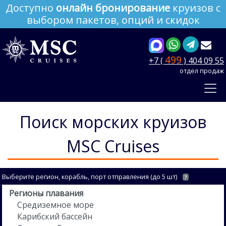
Доступно
онлайн бронирование
круизов с
выбором пакетов, опций и скидок
499
+7 (
) 404 09 55
отдел продаж
Поиск морских круизов
MSC Cruises
Выберите регион, корабль, порт отправления (до 5 шт)
?