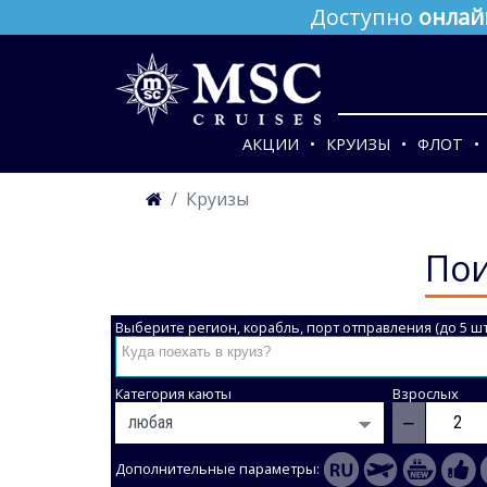
Доступно
онлай
АКЦИИ
КРУИЗЫ
ФЛОТ
Круизы
Пои
Выберите регион, корабль, порт отправления (до 5 шт
Категория каюты
Взрослых
−
Дополнительные параметры: