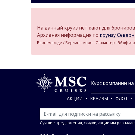
На данный круиз нет кают для бронирова
Архивная информация по
круизу Северна
Варнемюнде / Берлин - море - Ставангер - Эйдфьор
Курс компании на 0
АКЦИИ
КРУИЗЫ
ФЛОТ
Лучшие предложения, скидки, акции мы рассылае