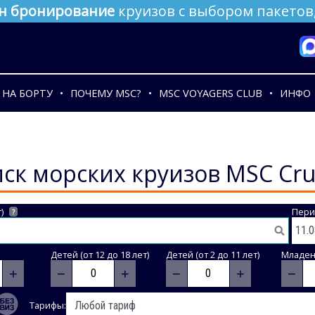
н бронирование
круизов с выбором пакетов,
НА БОРТУ
ПОЧЕМУ MSC?
MSC VOYAGERS CLUB
ИНФО
ск морских круизов MSC Cru
)
Пери
?
Детей (от 12 до 18 лет)
Детей (от 2 до 11 лет)
Младене
+
−
+
−
+
−
Тарифы: