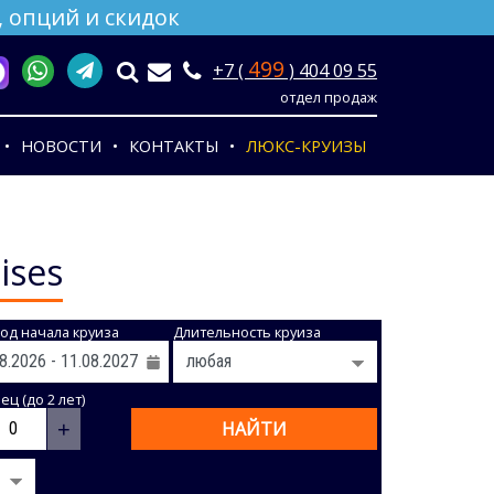
 опций и скидок
499
+7 (
) 404 09 55
отдел продаж
НОВОСТИ
КОНТАКТЫ
ЛЮКС-КРУИЗЫ
ises
од начала круиза
Длительность круиза
ц (до 2 лет)
+
НАЙТИ